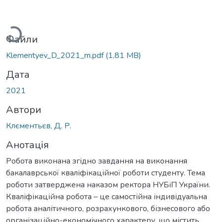
антажиться...
Файли
Klementyev_D_2021_m.pdf
(1,81 MB)
Дата
2021
Автори
Клєментьєв, Д. Р.
Анотація
Робота виконана згідно завдання на виконання
бакалаврської кваліфікаційної роботи студенту. Тема
роботи затверджена наказом ректора НУБіП України.
Кваліфікаційна робота – це самостійна індивідуальна
робота аналітичного, розрахункового, бізнесового або
організаційно-економічного характеру, що містить