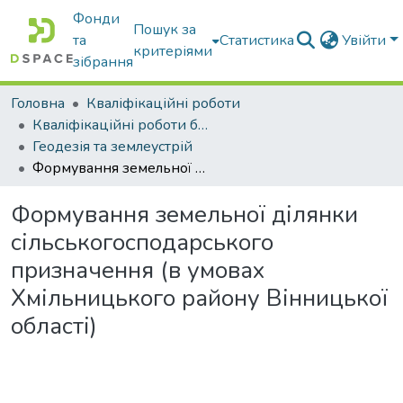
Фонди
Пошук за
та
Статистика
Увійти
критеріями
зібрання
Головна
Кваліфікаційні роботи
Кваліфікаційні роботи бакалаврів
Геодезія та землеустрій
Формування земельної ділянки сільськогосподарського призначення (в умовах Хмільницького району Вінницької області)
Формування земельної ділянки
сільськогосподарського
призначення (в умовах
Хмільницького району Вінницької
області)