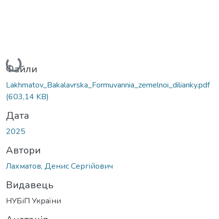
Вантажиться...
Файли
Lakhmatov_Bakalavrska_Formuvannia_zemelnoi_dilianky.pdf
(603,14 KB)
Дата
2025
Автори
Лахматов, Денис Сергійович
Видавець
НУБіП України