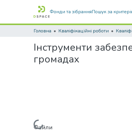
Фонди та зібрання
Пошук за критері
Головна
Кваліфікаційні роботи
Інструменти забезп
громадах
Файли