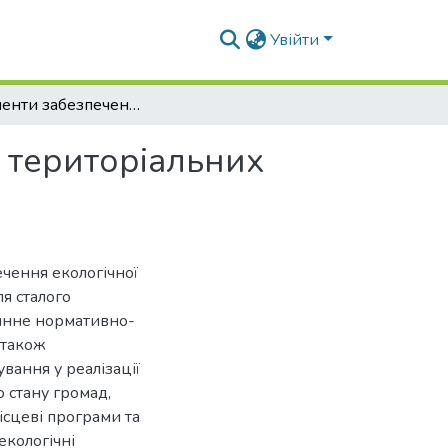
Увійти
Інструменти забезпечення екологічної безпеки територіальних громадах
 територіальних
ечення екологічної
ля сталого
чинне нормативно-
 також
вання у реалізації
о стану громад,
ісцеві програми та
екологічні