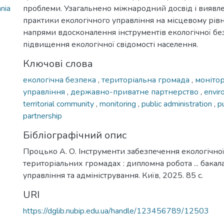
nia
проблеми. Узагальнено міжнародний досвід і виявл
практики екологічного управління на місцевому рів
напрями вдосконалення інструментів екологічної бе
підвищення екологічної свідомості населення.
Ключові слова
екологічна безпека
,
територіальна громада
,
моніто
управління
,
державно-приватне партнерство
,
envir
territorial community
,
monitoring
,
public administration
,
p
partnership
Бібліографічний опис
Процько А. О. Інструменти забезпечення екологічно
територіальних громадах : дипломна робота ... бакал
управління та адміністрування. Київ, 2025. 85 с.
URI
https://dglib.nubip.edu.ua/handle/123456789/12503