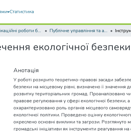
ями
Статистика
Кваліфікаційні роботи бакалаврів
Публічне управління та адміністрування
ечення екологічної безпеки
Анотація
У роботі розкрито теоретико-правові засади забезп
безпеки на місцевому рівні, визначено її значення д
розвитку територіальних громад. Проаналізовано 
правове регулювання у сфері екологічної безпеки, а
охарактеризовано роль органів місцевого самовряду
екологічної політики. Проведено оцінку екологічног
окреслено основні виклики та загрози. Розглянуто м
громадські ініціативи як інструменти реагування на 