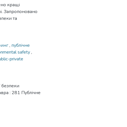
ено кращі
ні. Запропоновано
зпеки та
ринг
,
публічне
onmental safety
,
ublic-private
ї безпеки
авра : 281 Публічне