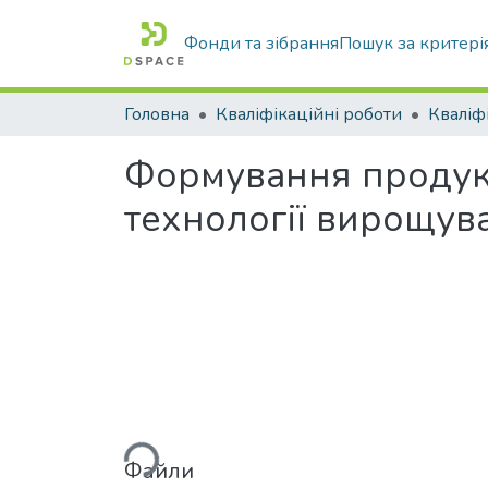
Фонди та зібрання
Пошук за критері
Головна
Кваліфікаційні роботи
Формування продукт
технології вирощува
Вантажиться...
Файли