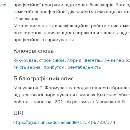
vno
професійної програми підготовки бакалаврів, його з
самостійної професійної діяльності як фахівця освіт
«Бакалавр».
Метою виконання кваліфікаційної роботи є системат
розширення навичок щодо вирішення завдань відп
професійного спрямування.
Ключові слова
кукурудза
,
строк сівби
,
гібрид
,
вегетаційний періо
якість зерна
,
прибуток
,
рентабельність
Бібліографічний опис
Манукіян А.В. Формування продуктивності гібридів
від технології вирощування в умовах Київської облас
робота ... магістра : 201 «Агрономія» / Манукіян А.В. - 
URI
https://dglib.nubip.edu.ua/handle/123456789/374