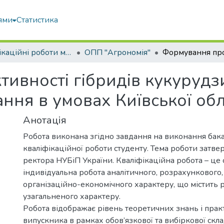
ями
Статистика
Кваліфікаційні роботи магістрів
ОПП "Агрономія"
ивності гібридів кукурудз
ння в умовах Київської обл
Анотація
Робота виконана згідно завдання на виконання бак
кваліфікаційної роботи студенту. Тема роботи затв
ректора НУБіП України. Кваліфікаційна робота – це 
індивідуальна робота аналітичного, розрахункового,
організаційно-економічного характеру, що містить 
узагальненого характеру.
Робота відображає рівень теоретичних знань і пра
випускника в рамках обов’язкової та вибіркової скл