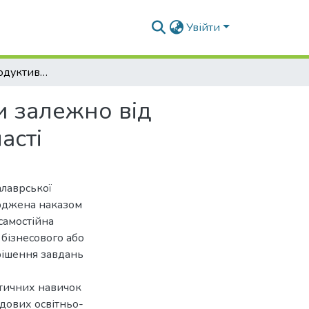
Увійти
Формування продуктивності гібридів кукурудзи залежно від технології вирощування в умовах Київської області
и залежно від
асті
алаврської
ерджена наказом
самостійна
 бізнесового або
рішення завдань
ктичних навичок
адових освітньо-