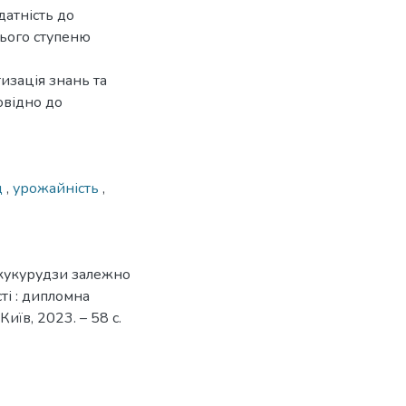
датність до
нього ступеню
изація знань та
овідно до
д
,
урожайність
,
 кукурудзи залежно
ті : дипломна
Київ, 2023. – 58 с.