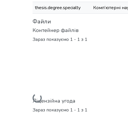
thesis.degree.specialty
Комп’ютерні на
Файли
Контейнер файлів
Зараз показуємо
1 - 1 з 1
Вантажиться...
Ліцензійна угода
Зараз показуємо
1 - 1 з 1