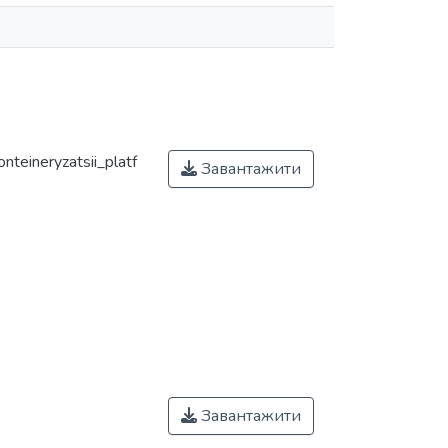
nteineryzatsii_platf
Завантажити
Завантажити