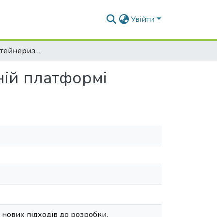
Увійти
Інтеграція контейнеризації з Kubernetes у хмарній платформі
ній платформі
 нових підходів до розробки,