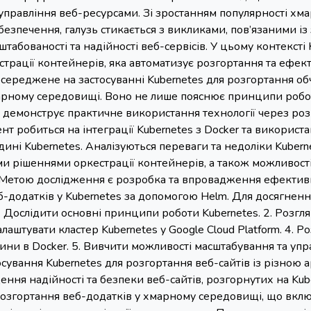
управління веб-ресурсами. Зі зростанням популярності хм
езпечення, галузь стикається з викликами, пов’язаними із
сштабованості та надійності веб-сервісів. У цьому контексті
страції контейнерів, яка автоматизує розгортання та ефек
середжене на застосуванні Kubernetes для розгортання о
марному середовищі. Воно не лише пояснює принципи робот
й демонструє практичне використання технології через ро
т робиться на інтеграції Kubernetes з Docker та використ
ині Kubernetes. Аналізуються переваги та недоліки Kubern
и рішеннями оркестрації контейнерів, а також можливост
 Метою дослідження є розробка та впровадження ефективн
-додатків у Kubernetes за допомогою Helm. Для досягненн
1. Дослідити основні принципи роботи Kubernetes. 2. Розгл
алаштувати кластер Kubernetes у Google Cloud Platform. 4. Р
ини в Docker. 5. Вивчити можливості масштабування та упр
осування Kubernetes для розгортання веб-сайтів із різною 
щення надійності та безпеки веб-сайтів, розгорнутих на Kub
озгортання веб-додатків у хмарному середовищі, що включ