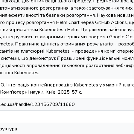
підходів для оптимізації цього процесу. Предметом дослід
втоматизованого розгортання, а також застосування таких ін
ння ефективності та безпеки розгортання. Наукова новизн
о процесу розгортання Helm Chart через GitHub Actions, щ
з використанням Kubernetes і Helm. Це рішення забезпечує 
, інтегруючись із хмарними сервісами, зокрема Google Clo
netes. Практична цінність отриманих результатів: - розро
-сайтів на платформі Kubernetes; - проведення комп’ютер
системи, що демонструє її розширені функціональні можли
доцільності впровадження технології розгортання веб-ін
снові Kubernetes.
. Інтеграція контейнеризації з Kubernetes у хмарній платф
Комп’ютерні науки. Київ, 2025. 57 с.
bip.edu.ua/handle/123456789/11660
руктура