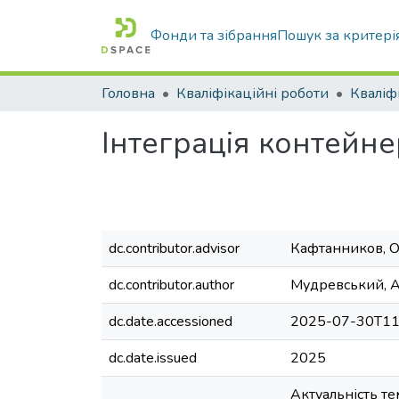
Фонди та зібрання
Пошук за критері
Головна
Кваліфікаційні роботи
Інтеграція контейне
dc.contributor.advisor
Кафтанников, О
dc.contributor.author
Мудревський, 
dc.date.accessioned
2025-07-30T11
dc.date.issued
2025
Актуальність те