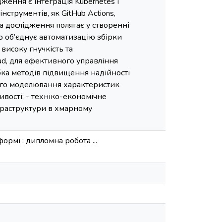
ження є інтеграція Kubernetes і
струментів, як GitHub Actions,
а дослідження полягає у створенні
о об’єднує автоматизацію збірки
високу гнучкість та
ud, для ефективного управління
бка методів підвищення надійності
ного моделювання характеристик
вості; - техніко-економічне
фраструктури в хмарному
ормі : дипломна робота ...