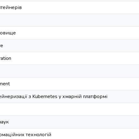
нтейнерів
довище
re
ration
ment
ейнеризації з Kubernetes у хмарній платформі
наук
рмаційних технологій