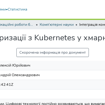
ями
Статистика
Кваліфікаційні роботи бакалаврів
Комп’ютерні науки
ризації з Kubernetes у хмар
Скорочена інформація про документ
лексій Юрійович
Андрій Олександрович
:42:41Z
ми. Цифрові технології постійно розвиваються, що вимагає