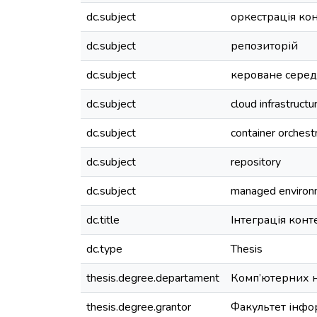
dc.subject
оркестрація ко
dc.subject
репозиторій
dc.subject
кероване сере
dc.subject
cloud infrastructu
dc.subject
container orchest
dc.subject
repository
dc.subject
managed environ
dc.title
Інтеграція конт
dc.type
Thesis
thesis.degree.departament
Комп’ютерних 
thesis.degree.grantor
Факультет інфо