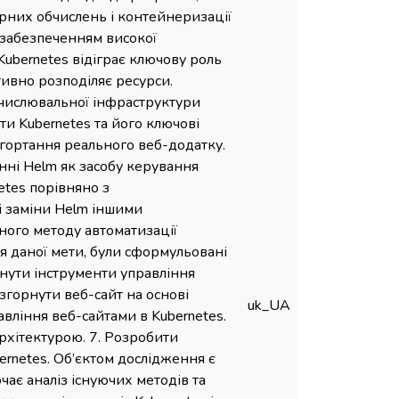
арних обчислень і контейнеризації
 забезпеченням високої
 Kubernetes відіграє ключову роль
тивно розподіляє ресурси.
бчислювальної інфраструктури
и Kubernetes та його ключові
згортання реального веб-додатку.
анні Helm як засобу керування
etes порівняно з
і заміни Helm іншими
ого методу автоматизації
я даної мети, були сформульовані
янути інструменти управління
озгорнути веб-сайт на основі
uk_UA
авління веб-сайтами в Kubernetes.
архітектурою. 7. Розробити
ernetes. Об’єктом дослідження є
ає аналіз існуючих методів та