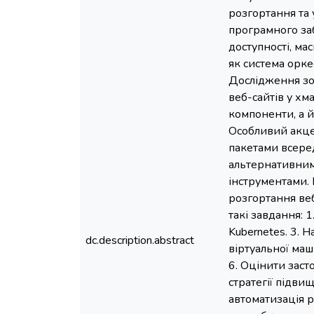
розгортання та 
програмного заб
доступності, ма
як система орке
Дослідження зо
веб-сайтів у х
компоненти, а 
Особливий акцен
пакетами всеред
альтернативним
інструментами.
розгортання веб
такі завдання: 
Kubernetes. 3. Н
dc.description.abstract
віртуальної маш
6. Оцінити заст
стратегії підви
автоматизація р