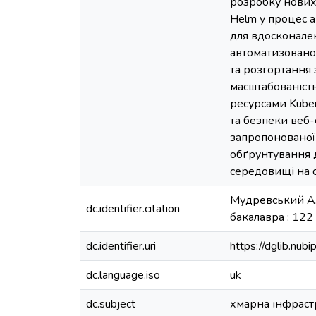
розробку нових 
Helm у процес а
для вдосконале
автоматизованог
та розгортання 
масштабованість
ресурсами Kuber
та безпеки веб
запропонованої 
обґрунтування 
середовищі на о
Мудревський А.О
dc.identifier.citation
бакалавра : 122 
dc.identifier.uri
https://dglib.nu
dc.language.iso
uk
dc.subject
хмарна інфраст