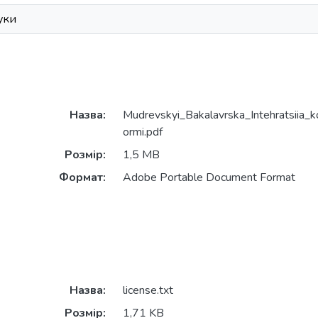
уки
Назва:
Mudrevskyi_Bakalavrska_Intehratsiia_ko
ormi.pdf
Розмір:
1,5 MB
Формат:
Adobe Portable Document Format
Назва:
license.txt
Розмір:
1,71 KB