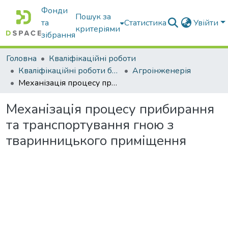
Фонди
Пошук за
та
Статистика
Увійти
критеріями
зібрання
Головна
Кваліфікаційні роботи
Кваліфікаційні роботи бакалаврів
Агроінженерія
Механізація процесу прибирання та транспортування гною з тваринницького приміщення
Механізація процесу прибирання
та транспортування гною з
тваринницького приміщення