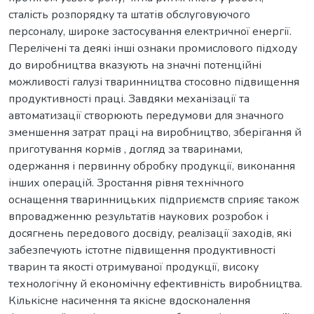
сталість розпорядку та штатів обслуговуючого
персоналу, широке застосування електричної енергії.
Перелічені та деякі інші ознаки промислового підходу
до виробництва вказують на значні потенційні
можливості галузі тваринництва стосовно підвищення
продуктивності праці. Завдяки механізації та
автоматизації створюють передумови для значного
зменшення затрат праці на виробництво, зберігання й
приготування кормів , догляд за тваринами,
одержання і первинну обробку продукції, виконання
інших операцій. Зростання рівня технічного
оснащення тваринницьких підприємств сприяє також
впровадженню результатів наукових розробок і
досягнень передового досвіду, реалізації заходів, які
забезпечують істотне підвищення продуктивності
тварин та якості отримуваної продукції, високу
технологічну й економічну ефективність виробництва.
Кількісне насичення та якісне вдосконалення