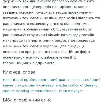
фермської техніки висуває проблему ефективного її
використання. Це передбачає вирішення таких
завдань: освоєння сучасних методів проектування
потокових технологічних ліній, процесів і підприємств,
раціонального комплектування їх відповідними
машинами й обладнанням; обґрунтування вибору
раціональної структури і кількісного складу засобів
механізації та енергетичних ресурсів для реалізації
машинних технологій виробництва продукції;
визначення прогресивних організаційних форм
інженерно-технічного забезпечення (ІТЗ)
тваринницьких підприємств.
Ключові слова
механізації прибирання
,
прибирання гною
,
гнойовий
канал
,
ланцюговий конвеєр
,
mechanisation of cleaning
,
manure cleaning
,
manure channel
,
chain conveyor
Бібліографічний опис