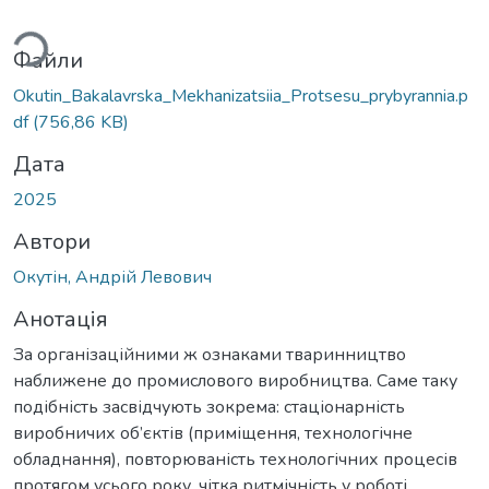
ться...
Файли
Okutin_Bakalavrska_Mekhanizatsiia_Protsesu_prybyrannia.p
df
(756,86 KB)
Дата
2025
Автори
Окутін, Андрій Левович
Анотація
За організаційними ж ознаками тваринництво
наближене до промислового виробництва. Саме таку
подібність засвідчують зокрема: стаціонарність
виробничих об’єктів (приміщення, технологічне
обладнання), повторюваність технологічних процесів
протягом усього року, чітка ритмічність у роботі,