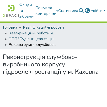
Фонди
Пошук за
та
Статистика
Увійти
критеріями
зібрання
Головна
Кваліфікаційні роботи
Кваліфікаційні роботи магістрів
ОПП "Будівництво та цивільна інженерія"
Реконструкція службово-виробничого корпусу гідроелектростанції у м. Каховка
Реконструкція службово-
виробничого корпусу
гідроелектростанції у м. Каховка