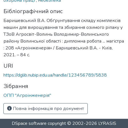
охорона праці
,
небезпека
Бібліографічний опис
Баришевський В.А. Обґрунтування складу комплексів
машин для вирощування та збирання озимого ріпаку у
ТЗоВ Агросвіт-Волинь Володимир-Волинського
району Волинської області : дипломна робота ... магістра
: 208 «Агроінженерія» / Баришевський В.А. - Київ,
2021. – 84 с.
URI
https://dglib.nubip.edu.ua/handle/123456789/5838
Зібрання
ОПП "Агроінженерія"
Повна інформація про документ
DSpace software
copyright © 2002-2026
LYRASIS