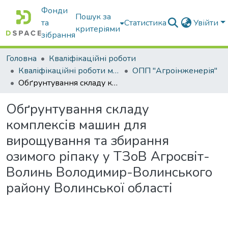
Фонди
Пошук за
та
Статистика
Увійти
критеріями
зібрання
Головна
Кваліфікаційні роботи
Кваліфікаційні роботи магістрів
ОПП "Агроінженерія"
Обґрунтування складу комплексів машин для вирощування та збирання озимого ріпаку у ТЗоВ Агросвіт-Волинь Володимир-Волинського району Волинської області
Обґрунтування складу
комплексів машин для
вирощування та збирання
озимого ріпаку у ТЗоВ Агросвіт-
Волинь Володимир-Волинського
району Волинської області