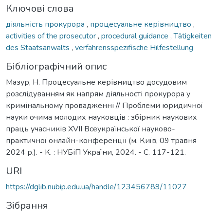
Ключові слова
діяльність прокурора
,
процесуальне керівництво
,
activities of the prosecutor
,
procedural guidance
,
Tätigkeiten
des Staatsanwalts
,
verfahrensspezifische Hilfestellung
Бібліографічний опис
Мазур, Н. Процесуальне керівництво досудовим
розслідуванням як напрям діяльності прокурора у
кримінальному провадженні // Проблеми юридичної
науки очима молодих науковців : збірник наукових
праць учасників ХVІI Всеукраїнської науково-
практичної онлайн-конференції (м. Київ, 09 травня
2024 р.). - К. : НУБіП України, 2024. - С. 117-121.
URI
https://dglib.nubip.edu.ua/handle/123456789/11027
Зібрання