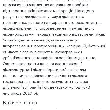
присвячена висвітленню актуальних проблем
відтворення лісів і лісових меліорацій. Наведено
результати досліджень у галузі лісівництва,
насінництва, лісового і декоративного розсадництва,
лісовідновлення і лісорозведення, плантаційного
лісовирощування, екоадаптаційного відтворення лісів,
ботаніки, лісової селекції, полезахисного
лісорозведення, протиерозійних меліорацій, біотичної
стійкості лісових екосистем, лісоаграрних і
урбанізованих ландшафтів, агролісівництва тощо.
Окреслено аспекти вдосконалення лісової,
лісокультурної і лісомеліоративної освіти для
підготовки кваліфікованих фахівців лісового
господарства, висвітлено результати наукової
діяльності аспірантів і студентської молоді (6-8
листопада 2019 р).
Ключові слова