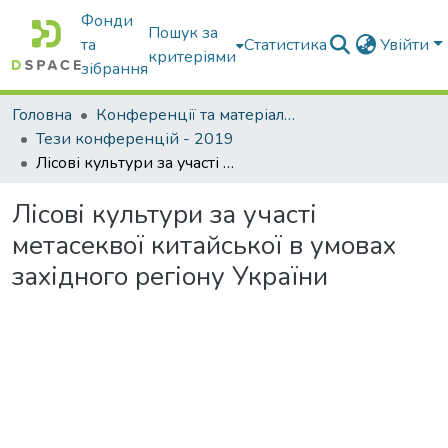
Фонди
Пошук за
та
Статистика
Увійти
критеріями
зібрання
Головна
Конференції та матеріали конференцій
Тези конференцій - 2019
Лісові культури за участі метасеквої китайської в умовах західного регіону України
Лісові культури за участі
метасеквої китайської в умовах
західного регіону України