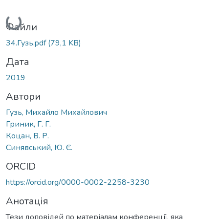
Вантажиться...
Файли
34.Гузь.pdf
(79,1 KB)
Дата
2019
Автори
Гузь, Михайло Михайлович
Гриник, Г. Г.
Коцан, В. Р.
Синявський, Ю. Є.
ORCID
https://orcid.org/0000-0002-2258-3230
Анотація
Тези доповідей по матеріалам конференції, яка