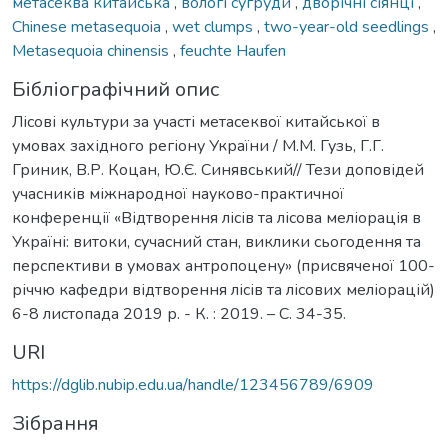
метасеква китайська
,
вологі сугруди
,
дворічні сіянці
,
Chinese metasequoia
,
wet clumps
,
two-year-old seedlings
,
Metasequoia chinensis
,
feuchte Haufen
Бібліографічний опис
Лісові культури за участі метасеквої китайської в
умовах західного регіону України / М.М. Гузь, Г.Г.
Гриник, В.Р. Коцан, Ю.Є. Синявський// Тези доповідей
учасників міжнародної науково-практичної
конференції «Відтворення лісів та лісова меліорація в
Україні: витоки, сучасний стан, виклики сьогодення та
перспективи в умовах антропоцену» (присвяченої 100-
річчю кафедри відтворення лісів та лісових меліорацій)
6-8 листопада 2019 р. - К. : 2019. – С. 34-35.
URI
https://dglib.nubip.edu.ua/handle/123456789/6909
Зібрання