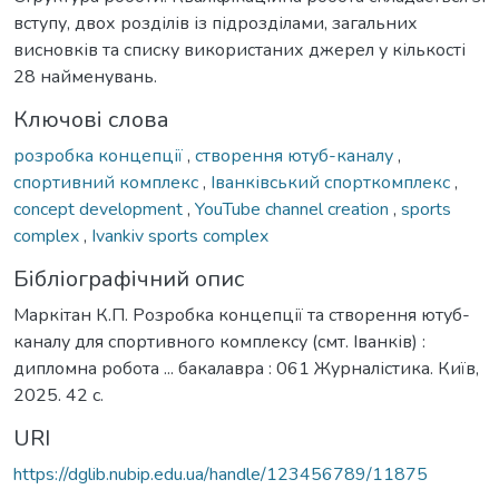
вступу, двох розділів із підрозділами, загальних
висновків та списку використаних джерел у кількості
28 найменувань.
Ключові слова
розробка концепції
,
створення ютуб-каналу
,
спортивний комплекс
,
Іванківський спорткомплекс
,
concept development
,
YouTube channel creation
,
sports
complex
,
Ivankiv sports complex
Бібліографічний опис
Маркітан К.П. Розробка концепції та створення ютуб-
каналу для спортивного комплексу (смт. Іванків) :
дипломна робота ... бакалавра : 061 Журналістика. Київ,
2025. 42 с.
URI
https://dglib.nubip.edu.ua/handle/123456789/11875