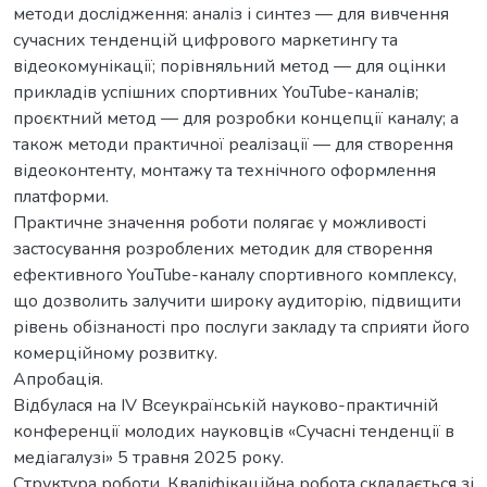
методи дослідження: аналіз і синтез — для вивчення
сучасних тенденцій цифрового маркетингу та
відеокомунікації; порівняльний метод — для оцінки
прикладів успішних спортивних YouTube-каналів;
проєктний метод — для розробки концепції каналу; а
також методи практичної реалізації — для створення
відеоконтенту, монтажу та технічного оформлення
платформи.
Практичне значення роботи полягає у можливості
застосування розроблених методик для створення
ефективного YouTube-каналу спортивного комплексу,
що дозволить залучити широку аудиторію, підвищити
рівень обізнаності про послуги закладу та сприяти його
комерційному розвитку.
Апробація.
Відбулася на ІV Всеукраїнській науково-практичній
конференції молодих науковців «Сучасні тенденції в
медіагалузі» 5 травня 2025 року.
Структура роботи. Кваліфікаційна робота складається зі