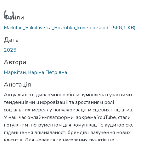
Вантажиться...
Файли
Markitan_Bakalavrska_Rozrobka_kontseptsii.pdf
(568,1 KB)
Дата
2025
Автори
Маркітан, Каріна Петрівна
Анотація
Актуальність дипломної роботи зумовлена сучасними
тенденціями цифровізації та зростанням ролі
соціальних мереж у популяризації місцевих ініціатив.
У наш час онлайн-платформи, зокрема YouTube, стали
потужним інструментом для комунікації з аудиторією,
підвищення впізнаваності брендів і залучення нових
клієнтів. Для невеликих населених пунктів це