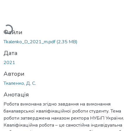
ажиться...
Файли
Tkalenko_D_2021_m.pdf
(2,35 MB)
Дата
2021
Автори
Ткаленко, Д. С.
Анотація
Робота виконана згідно завдання на виконання
бакалаврської кваліфікаційної роботи студенту. Тема
роботи затверджена наказом ректора НУБіП України.
Кваліфікаційна робота – це самостійна індивідуальна