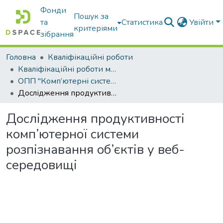
Фонди
Пошук за
та
Статистика
Увійти
критеріями
зібрання
Головна
Кваліфікаційні роботи
Кваліфікаційні роботи магістрів
ОПП "Комп’ютерні системи і мережі"
Дослідження продуктивності комп’ютерної системи розпізнавання об’єктів у веб-середовищі
Дослідження продуктивності
комп’ютерної системи
розпізнавання об’єктів у веб-
середовищі