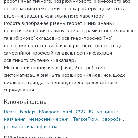
робота аналітичного, розрахункового, бізнесового або
організаційно-економічного характеру, що містить
рішення завдань узагальненого характеру.
Робота відображає рівень теоретичних знань і
практичних навичок випускника в рамках обов’язкової
та вибіркової складових освітньо-професійної
програми підготовки бакалаврів, його здатність до
самостійної професійної діяльності як фахівця
освітнього ступеню «Бакалавр».
Метою виконання кваліфікаційної роботи є
систематизація знань та розширення навичок щодо
вирішення завдань відповідно до професійного
спрямування.
Ключові слова
React
,
Nodejs
,
Mongodb
,
html
,
CSS
,
JS
,
машинне
навчання
,
нейронні мережі
,
TensorFlow
,
хвороби
,
рослини
,
класифікація