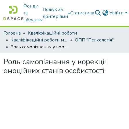
Фонди
Пошук за
та
Статистика
Увійти
критеріями
зібрання
Головна
Кваліфікаційні роботи
Кваліфікаційні роботи магістрів
ОПП "Психологія"
Роль самопізнання у корекції емоційних станів особистості
Роль самопізнання у корекції
емоційних станів особистості
Вантажиться...