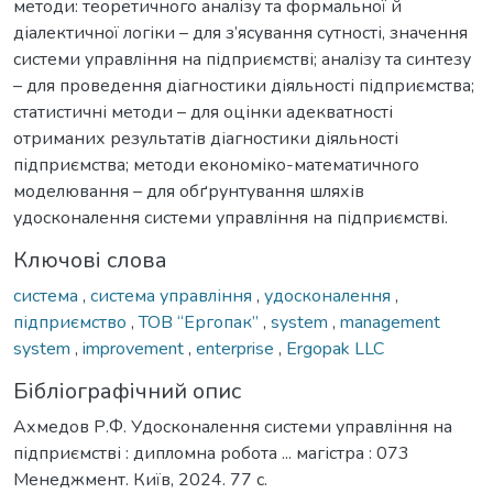
методи: теоретичного аналізу та формальної й
діалектичної логіки – для з’ясування сутності, значення
системи управління на підприємстві; аналізу та синтезу
– для проведення діагностики діяльності підприємства;
статистичні методи – для оцінки адекватності
отриманих результатів діагностики діяльності
підприємства; методи економіко-математичного
моделювання – для обґрунтування шляхів
удосконалення системи управління на підприємстві.
Ключові слова
система
,
система управління
,
удосконалення
,
підприємство
,
ТОВ “Ергопак”
,
system
,
management
system
,
improvement
,
enterprise
,
Ergopak LLC
Бібліографічний опис
Ахмедов Р.Ф. Удосконалення системи управління на
підприємстві : дипломна робота ... магістра : 073
Менеджмент. Київ, 2024. 77 с.