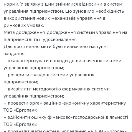
норми. У зв’язку з цим змінилися відносини в системі
управління підприємством, що зумовило необхідність
використання нових механізмів управління в
ринкових умовах.
Мета дослідження: дослідження системи управління на
підприємстві та її удосконалення.
Для досягнення мети було визначено наступні
завдання:
− охарактеризувати підходи до визначення системи
управління підприємством;
− розкрити складові системи управління
підприємством;
− висвітлити методологію формування системи
управління підприємством;
− провести організаційно-економічну характеристику
ТОВ «Ергопак»;
− здійснити оцінку фінансово-господарської діяльності
ТОВ «Ергопак»;
− проаналізувати систему управління на ТОВ «Ергопак»;