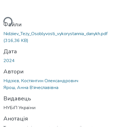
ься...
Файли
Nidziiev_Tezy_Osoblyvosti_vykorystannia_danykh.pdf
(316,36 KB)
Дата
2024
Автори
Нідзієв, Костянтин Олександрович
Ярош, Анна В’ячеславівна
Видавець
НУБіП України
Анотація