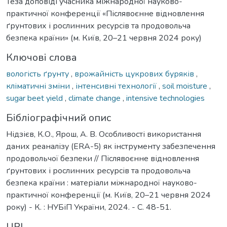
Теза доповіді учасника міжнародної науково-
практичної конференції «Післявоєнне відновлення
ґрунтових і рослинних ресурсів та продовольча
безпека країни» (м. Київ, 20–21 червня 2024 року)
Ключові слова
вологість ґрунту
,
врожайність цукрових буряків
,
кліматичні зміни
,
інтенсивні технології
,
soil moisture
,
sugar beet yield
,
climate change
,
intensive technologies
Бібліографічний опис
Нідзієв, К.О., Ярош, А. В. Особливості використання
даних реаналізу (ERA-5) як інструменту забезпечення
продовольчої безпеки // Післявоєнне відновлення
ґрунтових і рослинних ресурсів та продовольча
безпека країни : матеріали міжнародної науково-
практичної конференції (м. Київ, 20–21 червня 2024
року) - К. : НУБіП України, 2024. - С. 48-51.
URI