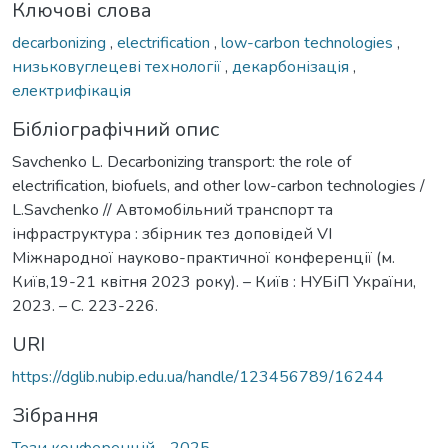
Ключові слова
decarbonizing
,
electrification
,
low-carbon technologies
,
низьковуглецеві технології
,
декарбонізація
,
електрифікація
Бібліографічний опис
Savchenko L. Decarbonizing transport: the role of
electrification, biofuels, and other low-carbon technologies /
L.Savchenko // Автомобільний транспорт та
інфраструктура : збірник тез доповідей VІ
Міжнародної науково-практичної конференції (м.
Київ,19-21 квітня 2023 року). – Київ : НУБіП України,
2023. – С. 223-226.
URI
https://dglib.nubip.edu.ua/handle/123456789/16244
Зібрання
Тези конференцій - 2025