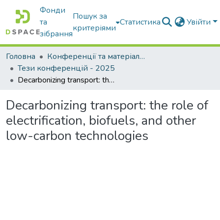
Фонди
Пошук за
та
Статистика
Увійти
критеріями
зібрання
Головна
Конференції та матеріали конференцій
Тези конференцій - 2025
Decarbonizing transport: the role of electrification, biofuels, and other low-carbon technologies
Decarbonizing transport: the role of
electrification, biofuels, and other
low-carbon technologies