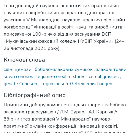
Тези доповідей науково-педагогічних працівників,
наукових співробітників, аспірантів і докторантів
учасників V Міжнародної науково-практичної онлайн
конференції «Інновації в освіті, науці та виробництві»
присвяченої 100-річчю від дня заснування ВСП
«Мукачівський фаховий коледж НУБіП України» (24-
26 листопада 2021 року).
Ключові слова
сіяні ценози
,
бобово-злакових сумішок
,
злакові трави
,
sown cenoses
,
legume-cereal mixtures
,
cereal grasses
,
gesäte Cenosen
,
Leguminosen-Getreidemischungen
Бібліографічний опис
Принципи добору компонентів для створення бобово-
злакових травосумішок / Л.М. Бурко, , А.І. Карп’як //
Збірник тез доповідей V Міжнародної науково-
практичної онлайн конференції «Інновації в освіті,