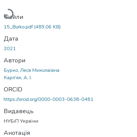
Вантажиться...
Файли
15_Burko.pdf
(489,06 KB)
Дата
2021
Автори
Бурко, Леся Миколаївна
Карп’як, А. І.
ORCID
https://orcid.org/0000-0003-0638-0481
Видавець
НУБіП України
Анотація