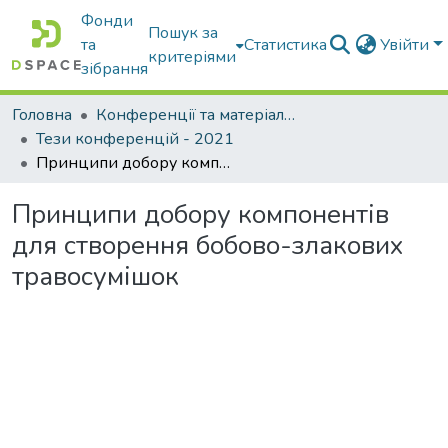
Фонди
Пошук за
та
Статистика
Увійти
критеріями
зібрання
Головна
Конференції та матеріали конференцій
Тези конференцій - 2021
Принципи добору компонентів для створення бобово-злакових травосумішок
Принципи добору компонентів
для створення бобово-злакових
травосумішок