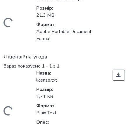
Розмір:
21,3 MB
ажиться...
Формат:
Adobe Portable Document
Format
Ліцензійна угода
Зараз показуємо
1 - 1 з 1
Назва:
license.txt
Розмір:
1,71 KB
Формат:
ажиться...
Plain Text
Опис: