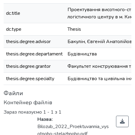
Проектування висотного-сте
dc.title
логістичного центру в м. Києв
dc.type
Thesis
thesis.degree.advisor
Бакулін, Євгеній Анатолійови
thesis.degree.departament
Будівництва
thesis.degree.grantor
Факультет конструювання та
thesis.degree.specialty
Будівництво та цивільна інж
Файли
Контейнер файлів
Зараз показуємо
1 - 1 з 1
Назва:
Bilozub_2022_Proektuvannia_vys
otnoho-stelazhnoho.pdf