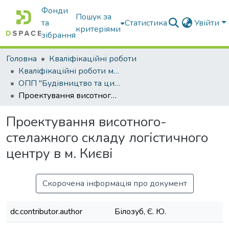
Фонди
Пошук за
та
Статистика
Увійти
критеріями
зібрання
Головна
Кваліфікаційні роботи
Кваліфікаційні роботи магістрів
ОПП "Будівництво та цивільна інженерія"
Проектування висотного-стелажного складу логістичного центру в м. Києві
Проектування висотного-
стелажного складу логістичного
центру в м. Києві
Скорочена інформація про документ
dc.contributor.author
Білозуб, Є. Ю.