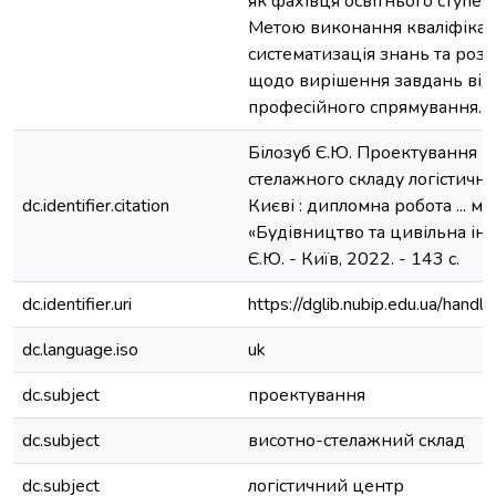
як фахівця освітнього ступен
Метою виконання кваліфікац
систематизація знань та ро
щодо вирішення завдань від
професійного спрямування.
Білозуб Є.Ю. Проектування в
стелажного складу логістично
dc.identifier.citation
Києві : дипломна робота ... ма
«Будівництво та цивільна інж
Є.Ю. - Київ, 2022. - 143 с.
dc.identifier.uri
https://dglib.nubip.edu.ua/ha
dc.language.iso
uk
dc.subject
проектування
dc.subject
висотно-стелажний склад
dc.subject
логістичний центр