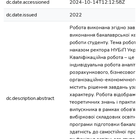
dc.date.accessioned
2024-10-14T12:12:58Z
dc.date.issued
2022
Робота виконана згідно завд
виконання бакалаврської ква
роботи студенту. Тема робот
наказом ректора НУБіП Укра
Кваліфікаційна робота – це с
індивідуальна робота аналіти
розрахункового, бізнесового
організаційно-економічного 
містить рішення завдань уза
характеру. Робота відобража
dc.description.abstract
теоретичних знань і практи
випускника в рамках обов’язк
вибіркової складових освітн
програми підготовки бакалав
здатність до самостійної проф