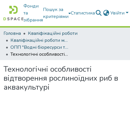
Фонди
Пошук за
та
Статистика
Увійти
критеріями
зібрання
Головна
Кваліфікаційні роботи
Кваліфікаційні роботи магістрів
ОПП "Водні біоресурси та аквакультура"
Технологічні особливості відтворення рослиноїдних риб в аквакультурі
Технологічні особливості
відтворення рослиноїдних риб в
аквакультурі