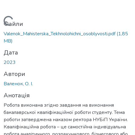
Вантажиться...
Файли
Valenok_Mahisterska_Tekhnolohichni_osoblyvosti.pdf
(1,85
MB)
Дата
2023
Автори
Валенок, О. І.
Анотація
Робота виконана згідно завдання на виконання
бакалаврської кваліфікаційної роботи студенту. Тема
роботи затверджена наказом ректора НУБіП України.
Кваліфікаційна робота – це самостійна індивідуальна
робота аналітичного, розрахункового, бізнесового або