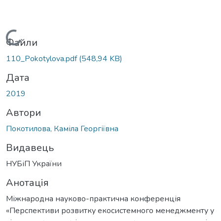
Вантажиться...
Файли
110_Pokotylova.pdf
(548,94 KB)
Дата
2019
Автори
Покотилова, Каміла Георгіївна
Видавець
НУБіП України
Анотація
Міжнародна науково-практична конференція
«Перспективи розвитку екосистемного менеджменту у