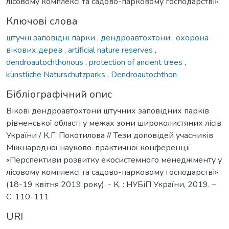
лісовому комплексі та садово-парковому господарстві».
Ключові слова
штучні заповідні парки
,
дендроавтохтони
,
охорона
вікових дерев
,
artificial nature reserves
,
dendroautochthonous
,
protection of ancient trees
,
künstliche Naturschutzparks
,
Dendroautochthon
Бібліографічний опис
Вікові дендроавтохтони штучних заповідних парків
рівненської області у межах зони широколистяних лісів
України / К.Г. Покотилова // Тези доповідей учасників
Міжнародної науково-практичної конференції
«Перспективи розвитку екосистемного менеджменту у
лісовому комплексі та садово-парковому господарстві»
(18-19 квітня 2019 року). - К. : НУБіП України, 2019. –
С. 110-111
URI