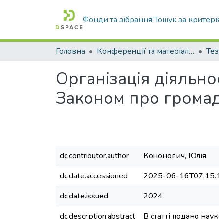
Фонди та зібрання
Пошук за критері
Головна
Конференції та матеріали конференцій
Тез
Організація діяльнос
Законом про громад
dc.contributor.author
Кононович, Юлія
dc.date.accessioned
2025-06-16T07:15:
dc.date.issued
2024
dc.description.abstract
В статті подано нау