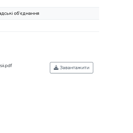
адські об’єднання
ii.pdf
Завантажити