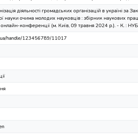
ізація діяльності громадських організацій в україні за За
 науки очима молодих науковців : збірник наукових праць
нлайн-конференції (м. Київ, 09 травня 2024 р.). - К. : НУБ
edu.ua/handle/123456789/11017
ції
ння
gen