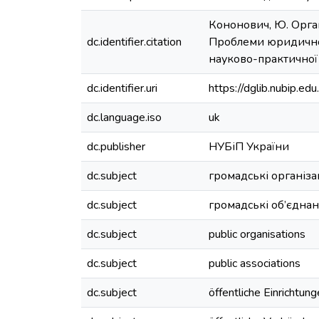
Кононович, Ю. Орган
dc.identifier.citation
Проблеми юридичної
науково-практичної о
dc.identifier.uri
https://dglib.nubip.
dc.language.iso
uk
dc.publisher
НУБіП України
dc.subject
громадські організа
dc.subject
громадські об’єдна
dc.subject
public organisations
dc.subject
public associations
dc.subject
öffentliche Einrichtun