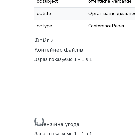
dc.subject
öffentliche Verbände
dc.title
Організація діяльно
dc.type
ConferencePaper
Файли
Контейнер файлів
Зараз показуємо
1 - 1 з 1
Вантажиться...
Ліцензійна угода
Зараз показуємо
1 - 1 з 1