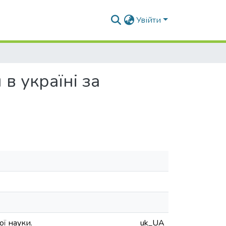
Увійти
в україні за
ї науки.
uk_UA