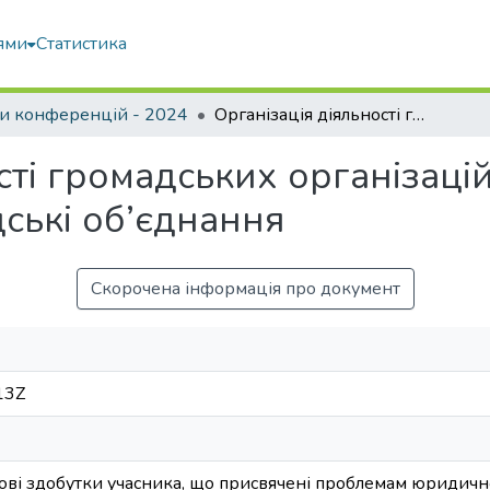
ями
Статистика
и конференцій - 2024
Організація діяльності громадських організацій в україні за Законом про громадські об’єднання
ті громадських організацій 
ські об’єднання
Скорочена інформація про документ
13Z
кові здобутки учасника, що присвячені проблемам юридично