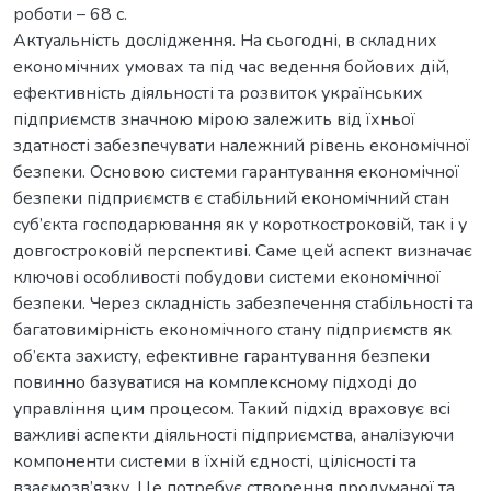
роботи – 68 с.
Актуальність дослідження. На сьогодні, в складних
економічних умовах та під час ведення бойових дій,
ефективність діяльності та розвиток українських
підприємств значною мірою залежить від їхньої
здатності забезпечувати належний рівень економічної
безпеки. Основою системи гарантування економічної
безпеки підприємств є стабільний економічний стан
суб’єкта господарювання як у короткостроковій, так і у
довгостроковій перспективі. Саме цей аспект визначає
ключові особливості побудови системи економічної
безпеки. Через складність забезпечення стабільності та
багатовимірність економічного стану підприємств як
об’єкта захисту, ефективне гарантування безпеки
повинно базуватися на комплексному підході до
управління цим процесом. Такий підхід враховує всі
важливі аспекти діяльності підприємства, аналізуючи
компоненти системи в їхній єдності, цілісності та
взаємозв’язку. Це потребує створення продуманої та