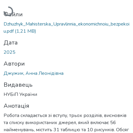
Вантажиться...
Файли
Dzhuzhyk_Mahisterska_Upravlinnia_ekonomichnoiu_bezpekoi
u.pdf
(1,21 MB)
Дата
2025
Автори
Джужик, Анна Леонідівна
Видавець
НУБіП України
Анотація
Робота складається зі вступу, трьох розділів, висновків
та списку використаних джерел, який включає 56
найменувань, містить 31 таблицю та 10 рисунків. Обсяг