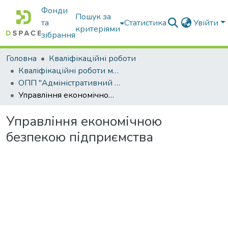
Фонди
Пошук за
та
Статистика
Увійти
критеріями
зібрання
Головна
Кваліфікаційні роботи
Кваліфікаційні роботи магістрів
ОПП "Адміністративний менеджмент"
Управління економічною безпекою підприємства
Управління економічною
безпекою підприємства