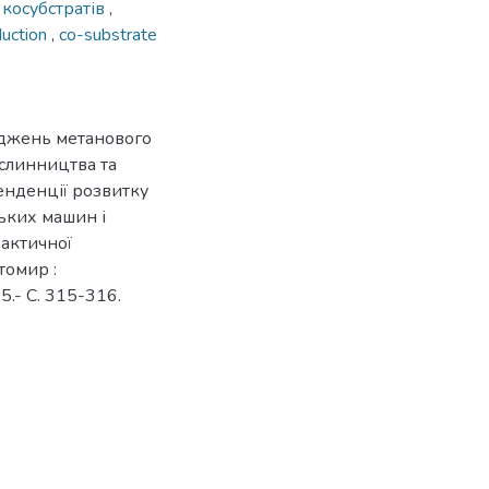
 косубстратів
,
duction
,
co-substrate
іджень метанового
ослинництва та
енденції розвитку
ських машин і
рактичної
томир :
.- С. 315-316.