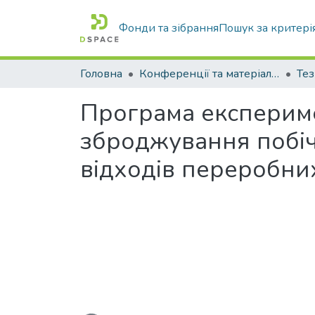
Фонди та зібрання
Пошук за критері
Головна
Конференції та матеріали конференцій
Тез
Програма експерим
зброджування побіч
відходів переробни
Вантажиться...