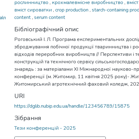
рослинництво
,
крохмалевмісне виробництво
,
вміст
вміст сироватки
,
crop production
,
starch-containing pro
content
,
serum content
aln
Бібліографічний опис
Роговський І. Л. Програма експериментальних досл
зброджування побічної продукції тваринництва і р
відходів переробних виробництв // Перспективи і т
конструкцій та технічного сервісу сільськогосподар
знарядь : за матеріалами XI Міжнародної науково-п
конференції (м. Житомир, 11 квітня 2025 року)- Жи
Житомирський агротехнічний фаховий коледж, 2025
URI
https://dglib.nubip.edu.ua/handle/123456789/15875
Зібрання
Тези конференцій - 2025