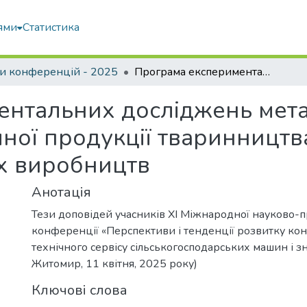
ями
Статистика
и конференцій - 2025
Програма експериментальних досліджень метанового зброджування побічної продукції тваринництва і рослинництва та відходів переробних виробництв
ентальних досліджень мет
ної продукції тваринництва
х виробництв
Анотація
Тези доповідей учасників XI Міжнародної науково-п
конференції «Перспективи і тенденції розвитку кон
технічного сервісу сільськогосподарських машин і зн
Житомир, 11 квітня, 2025 року)
Ключові слова