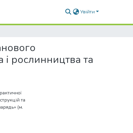
Увійти
анового
 і рослинництва та
рактичної
струкцій та
арядь» (м.