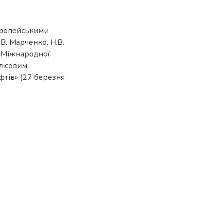
вропейськими
.В. Марченко, Н.В.
в Міжнародної
лісовим
тів» (27 березня