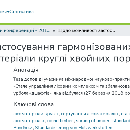
ями
Статистика
Тези конференцій - 2015 - 2018
Щодо можливості застосування гармонізованих з європейськими стандартів на лісоматеріали круглі хвойних порід
стосування гармонізовани
атеріали круглі хвойних пор
Анотація
Теза доповіді учасника міжнародної науково-практ
«Стале управління лісовим комплексом та збалансов
урболандшафтів», яка відбулася (27 березня 2018 ро
Ключові слова
лісоматеріали круглі
,
сортування лісоматеріалів
,
ста
лісоматеріалів
,
round timber
,
sorting of timber
,
standard
Rundholz
,
Standardisierung von Holzwerkstoffen