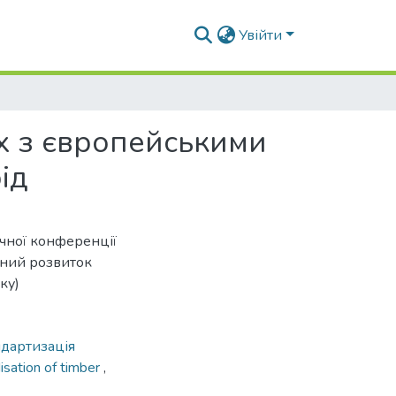
Увійти
х з європейськими
ід
ичної конференції
аний розвиток
ку)
ндартизація
isation of timber
,