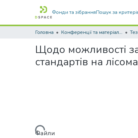
Фонди та зібрання
Пошук за критері
Головна
Конференції та матеріали конференцій
Щодо можливості за
стандартів на лісом
Вантажиться...
Файли