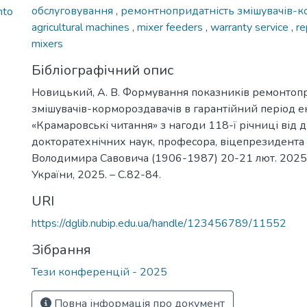
обслуговування
,
ремонтнопридатність змішувачів-
nto
agricultural machines
,
mixer feeders
,
warranty service
,
re
mixers
Бібліографічний опис
Новицький, А. В. Формування показників ремонтоп
змішувачів-кормороздавачів в гарантійний період екс
«Крамаровські читання» з нагоди 118-ї річниці від
докторатехнічних наук, професора, віцепрезидент
Володимира Савовича (1906-1987) 20-21 лют. 2025 р
України, 2025. – С.82-84.
URI
https://dglib.nubip.edu.ua/handle/123456789/11552
Зібрання
Тези конференцій - 2025
Повна інформація про документ