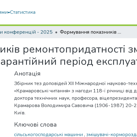
ями
Статистика
и конференцій - 2025
Формування показників ремонтопридатності змішувачів-кормороздавачів в гарантійний період експлуатації
ків ремонтопридатності зм
арантійний період експлуат
Анотація
Збірник тез доповідей ХІІ Міжнародної науково-тех
«Крамаровські читання» з нагоди 118-ї річниці від
доктора технічних наук, професора, віцепрезидент
Крамарова Володимира Савовича (1906-1987) 20-21 
Київ.
Ключові слова
сільськогосподарські машини
,
змішувачі-корморозд