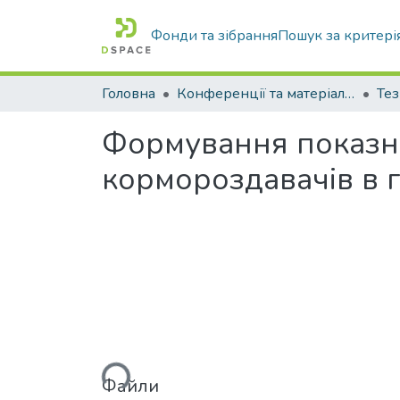
Фонди та зібрання
Пошук за критері
Головна
Конференції та матеріали конференцій
Тез
Формування показни
кормороздавачів в г
Вантажиться...
Файли