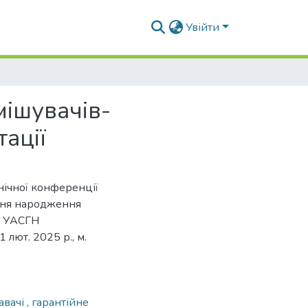
Увійти
ішувачів-
ації
нічної конференції
 дня народження
а УАСГН
лют. 2025 р., м.
авачі
,
гарантійне