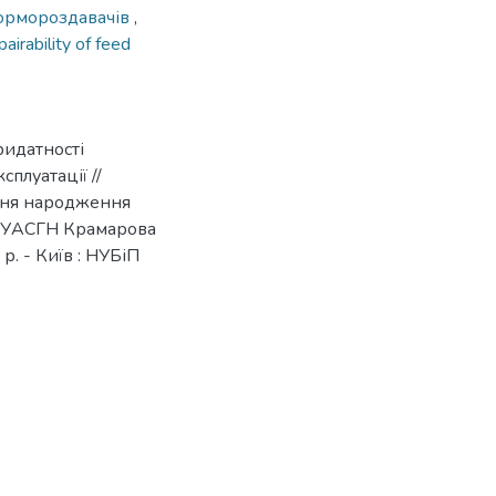
кормороздавачів
,
pairability of feed
ридатності
плуатації //
 дня народження
а УАСГН Крамарова
. - Київ : НУБіП