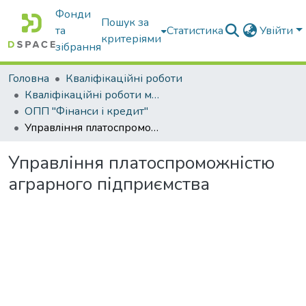
Фонди
Пошук за
та
Статистика
Увійти
критеріями
зібрання
Головна
Кваліфікаційні роботи
Кваліфікаційні роботи магістрів
ОПП "Фінанси і кредит"
Управління платоспроможністю аграрного підприємства
Управління платоспроможністю
аграрного підприємства