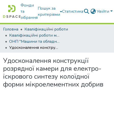
Фонди
Пошук за
та
Статистика
Увійти
критеріями
зібрання
Головна
Кваліфікаційні роботи
Кваліфікаційні роботи магістрів
ОНП "Машини та обладнання сільськогосподарського виробництва"
Удосконалення конструкції розрядної камери для електро-іскрового синтезу колоїдної форми мікроелементних добрив
Удосконалення конструкції
розрядної камери для електро-
іскрового синтезу колоїдної
форми мікроелементних добрив