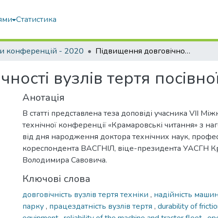
ями
Статистика
и конференцій - 2020
Підвищення довговічності вузлів тертя посівної техніки
ності вузлів тертя посівної
Анотація
В статті представлена теза доповіді учасника VIІ Мі
технічної конференції «Крамаровські читання» з наг
від дня народження доктора технічних наук, профес
кореспондента ВАСГНІЛ, віце-президента УАСГН К
Володимира Савовича.
Ключові слова
довговічність вузлів тертя техніки
,
надійність маши
парку
,
працездатність вузлів тертя
,
durability of fricti