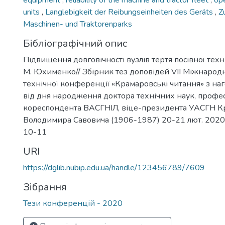
equipment
,
reliability of the machine and tractor fleet
,
ope
units
,
Langlebigkeit der Reibungseinheiten des Geräts
,
Z
Maschinen- und Traktorenparks
Бібліографічний опис
Підвищення довговічності вузлів тертя посівної технік
М. Юхименко// Збірник тез доповідей VIІ Міжнародн
технічної конференції «Крамаровські читання» з наг
від дня народження доктора технічних наук, профес
кореспондента ВАСГНІЛ, віце-президента УАСГН К
Володимира Савовича (1906-1987) 20-21 лют. 2020 р. 
10-11
URI
https://dglib.nubip.edu.ua/handle/123456789/7609
Зібрання
Тези конференцій - 2020