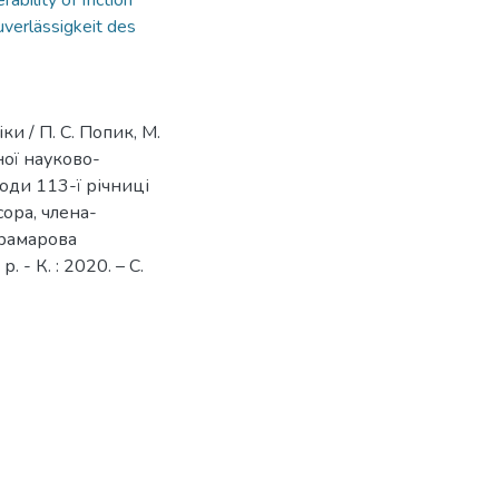
rability of friction
uverlässigkeit des
и / П. С. Попик, М.
ої науково-
оди 113-ї річниці
ора, члена-
рамарова
- К. : 2020. – С.