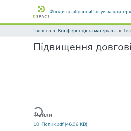
Фонди та зібрання
Пошук за критері
Головна
Конференції та матеріали конференцій
Тез
Підвищення довговіч
Вантажиться...
Файли
10_Попик.pdf
(48,96 KB)