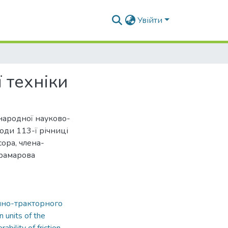
Увійти
 техніки
жнародної науково-
оди 113-ї річниці
ора, члена-
рамарова
нно-тракторного
on units of the