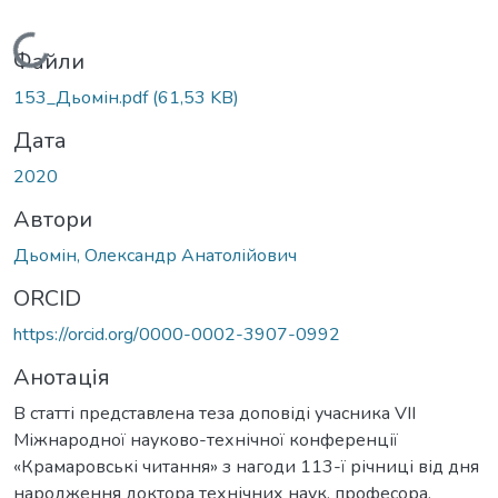
Вантажиться...
Файли
153_Дьомін.pdf
(61,53 KB)
Дата
2020
Автори
Дьомін, Олександр Анатолійович
ORCID
https://orcid.org/0000-0002-3907-0992
Анотація
В статті представлена теза доповіді учасника VIІ
Міжнародної науково-технічної конференції
«Крамаровські читання» з нагоди 113-ї річниці від дня
народження доктора технічних наук, професора,