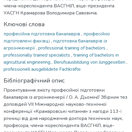
члена-кореспондента ВАСГНІЛ, віце-президента
УАСГН Крамарова Володимира Савовича.
Ключові слова
професійна підготовка бакалаврів
,
професійно
підготовлені фахівці
,
підготовка бакалаврів із
агроінженерії
,
professional training of bachelors
,
professionally trained specialists
,
training of bachelors in
agricultural engineering
,
Berufsausbildung von Junggesellen
,
professionell ausgebildete Fachkräfte
Бібліографічний опис
Проектування змісту професійної підготовки
бакалаврів із агроінженерії / О. А. Дьомін// Збірник тез
доповідей VIІ Міжнародної науково-технічної
конференції «Крамаровські читання» з нагоди 113-ї
річниці від дня народження доктора технічних наук,
професора, члена-кореспондента ВАСГНІЛ, віце-