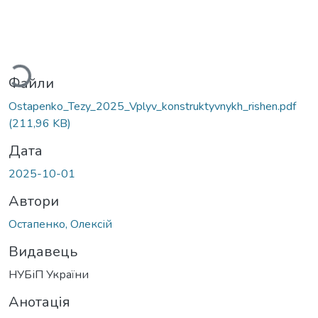
иться...
Файли
Ostapenko_Tezy_2025_Vplyv_konstruktyvnykh_rishen.pdf
(211,96 KB)
Дата
2025-10-01
Автори
Остапенко, Олексій
Видавець
НУБіП України
Анотація