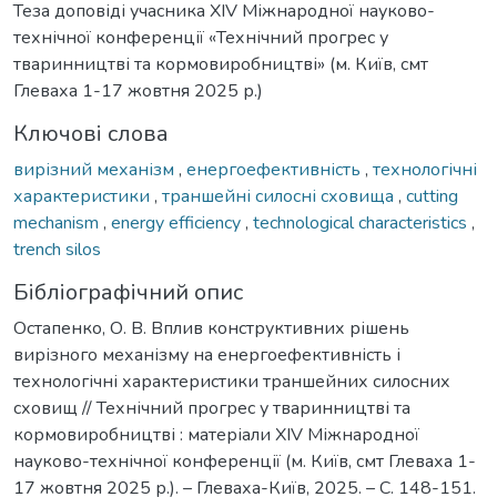
Теза доповіді учасника XІV Міжнародної науково-
технічної конференції «Технічний прогрес у
тваринництві та кормовиробництві» (м. Київ, смт
Глеваха 1-17 жовтня 2025 р.)
Ключові слова
вирізний механізм
,
енергоефективність
,
технологічні
характеристики
,
траншейні силосні сховища
,
cutting
mechanism
,
energy efficiency
,
technological characteristics
,
trench silos
Бібліографічний опис
Остапенко, О. В. Вплив конструктивних рішень
вирізного механізму на енергоефективність і
технологічні характеристики траншейних силосних
сховищ // Технічний прогрес у тваринництві та
кормовиробництві : матеріали XІV Міжнародної
науково-технічної конференції (м. Київ, смт Глеваха 1-
17 жовтня 2025 р.). – Глеваха-Київ, 2025. – С. 148-151.