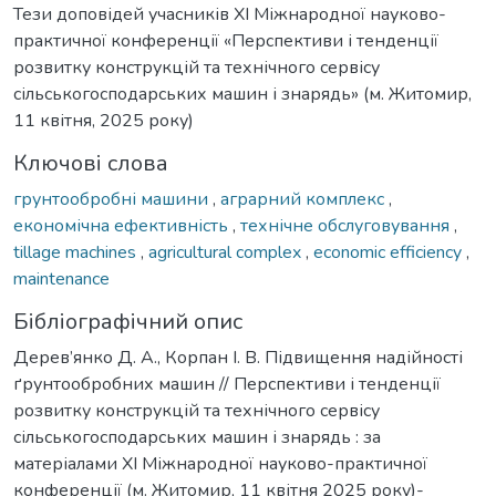
Тези доповідей учасників XI Міжнародної науково-
практичної конференції «Перспективи і тенденції
розвитку конструкцій та технічного сервісу
сільськогосподарських машин і знарядь» (м. Житомир,
11 квітня, 2025 року)
Ключові слова
грунтообробні машини
,
аграрний комплекс
,
економічна ефективність
,
технічне обслуговування
,
tillage machines
,
agricultural complex
,
economic efficiency
,
maintenance
Бібліографічний опис
Дерев’янко Д. А., Корпан І. В. Підвищення надійності
ґрунтообробних машин // Перспективи і тенденції
розвитку конструкцій та технічного сервісу
сільськогосподарських машин і знарядь : за
матеріалами XI Міжнародної науково-практичної
конференції (м. Житомир, 11 квітня 2025 року)-