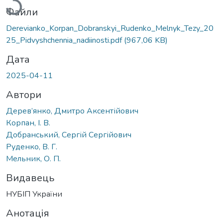
Файли
Derevianko_Korpan_Dobranskyi_Rudenko_Melnyk_Tezy_20
25_Pidvyshchennia_nadiinosti.pdf
(967,06 KB)
Дата
2025-04-11
Автори
Дерев’янко, Дмитро Аксентійович
Корпан, І. В.
Добранський, Сергій Сергійович
Руденко, В. Г.
Мельник, О. П.
Видавець
НУБІП України
Анотація