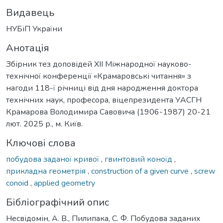
Видавець
НУБіП України
Анотація
Збірник тез доповідей ХІІ Міжнародної науково-
технічної конференції «Крамаровські читання» з
нагоди 118-ї річниці від дня народження доктора
технічних наук, професора, віцепрезидента УАСГН
Крамарова Володимира Савовича (1906-1987) 20-21
лют. 2025 р., м. Київ.
Ключові слова
побудова заданої кривої
,
гвинтовий коноїд
,
прикладна геометрія
,
construction of a given curve
,
screw
conoid
,
applied geometry
Бібліографічний опис
Несвідомін, А. В., Пилипака, С. Ф. Побудова заданих