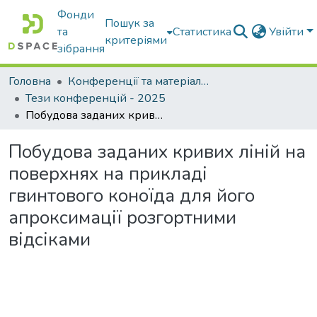
Фонди
Пошук за
та
Статистика
Увійти
критеріями
зібрання
Головна
Конференції та матеріали конференцій
Тези конференцій - 2025
Побудова заданих кривих ліній на поверхнях на прикладі гвинтового коноїда для його апроксимації розгортними відсіками
Побудова заданих кривих ліній на
поверхнях на прикладі
гвинтового коноїда для його
апроксимації розгортними
відсіками