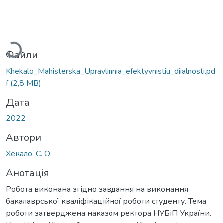
антажиться...
Файли
Khekalo_Мahisterska_Upravlinnia_efektyvnistiu_diialnosti.pd
f
(2,8 MB)
Дата
2022
Автори
Хекало, С. О.
Анотація
Робота виконана згідно завдання на виконання
бакалаврської кваліфікаційної роботи студенту. Тема
роботи затверджена наказом ректора НУБіП України.