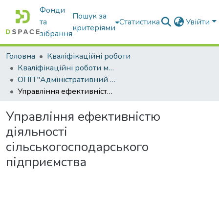
Фонди
Пошук за
та
Статистика
Увійти
критеріями
зібрання
Головна
Кваліфікаційні роботи
Кваліфікаційні роботи магістрів
ОПП "Адміністративний менеджмент"
Управління ефективністю діяльності сільськогосподарського підприємства
Управління ефективністю
діяльності
сільськогосподарського
підприємства