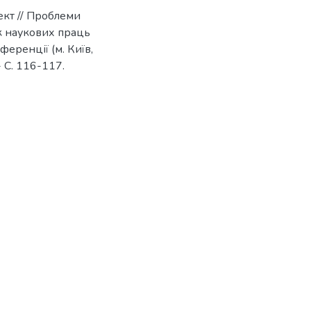
ект // Проблеми
к наукових праць
еренції (м. Київ,
- С. 116-117.