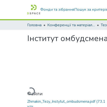
Фонди та зібрання
Пошук за критері
Головна
Конференції та матеріали конференцій
Тез
Інститут омбудсмен
Вантажиться...
Файли
Zhmakin_Tezy_Instytut_ombudsmena.pdf
(73,1