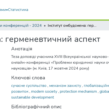
ями
Статистика
и конференцій - 2024
Інститут омбудсмена: герменевтичний аспект
а: герменевтичний аспект
Анотація
Теза доповіді учасника XVIII Всеукраїнської науково
онлайн-конференції «Проблеми юридичної науки о
науковців» (м. Київ, 17 жовтня 2024 року)
Ключові слова
сучасне суспільство
,
механізм захисту
,
глобалізацій
розвиток
,
modern society
,
protection mechanism
,
globa
sustainable development
Бібліографічний опис