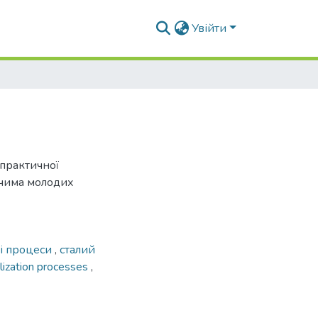
Увійти
-практичної
чима молодих
ні процеси
,
сталий
lization processes
,