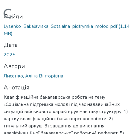
Вантажиться...
Файли
Lysenko_Bakalavrska_Sotsialna_pidtrymka_molodi.pdf
(1,14
MB)
Дата
2025
Автори
Лисенко, Аліна Вікторівна
Анотація
Кваліфікаційна бакалаврська робота на тему
«Соціальна підтримка молоді під час надзвичайних
ситуацій військового характеру» має таку структуру: 1)
картку кваліфікаційної бакалаврської роботи; 2)
титульний аркуш; 3) завдання до виконання
кваліфікаційної бакалаврської роботи; 4) реферат; 5)