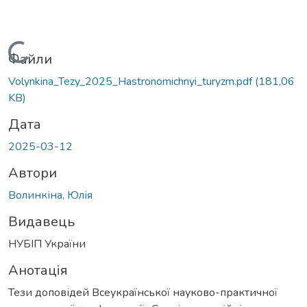
Вантажиться...
Файли
Volynkina_Tezy_2025_Hastronomichnyi_turyzm.pdf
(181,06
KB)
Дата
2025-03-12
Автори
Волинкіна, Юлія
Видавець
НУБІП України
Анотація
Тези доповідей Всеукраїнської науково-практичної