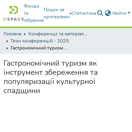
Фонди
Пошук за
та
Статистика
Увійти
критеріями
зібрання
Головна
Конференції та матеріали конференцій
Тези конференцій - 2025
Гастрономічний туризм як інструмент збереження та популяризації культурної спадщини
Гастрономічний туризм як
інструмент збереження та
популяризації культурної
спадщини