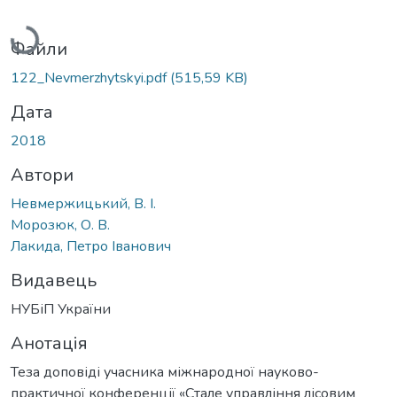
Вантажиться...
Файли
122_Nevmerzhytskyi.pdf
(515,59 KB)
Дата
2018
Автори
Невмержицький, В. І.
Морозюк, О. В.
Лакида, Петро Іванович
Видавець
НУБіП України
Анотація
Теза доповіді учасника міжнародної науково-
практичної конференції «Стале управління лісовим