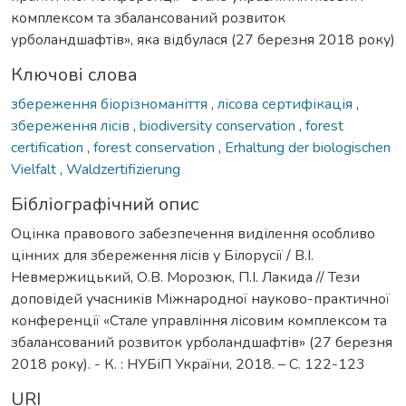
комплексом та збалансований розвиток
урболандшафтів», яка відбулася (27 березня 2018 року)
Ключові слова
збереження біорізноманіття
,
лісова сертифікація
,
збереження лісів
,
biodiversity conservation
,
forest
certification
,
forest conservation
,
Erhaltung der biologischen
Vielfalt
,
Waldzertifizierung
Бібліографічний опис
Оцінка правового забезпечення виділення особливо
цінних для збереження лісів у Білорусії / В.І.
Невмержицький, О.В. Морозюк, П.І. Лакида // Тези
доповідей учасників Міжнародної науково-практичної
конференції «Стале управління лісовим комплексом та
збалансований розвиток урболандшафтів» (27 березня
2018 року). - К. : НУБіП України, 2018. – С. 122-123
URI