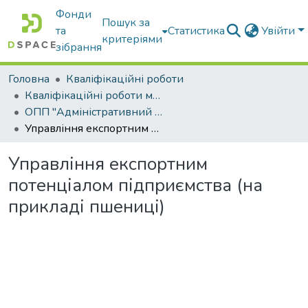
Фонди
Пошук за
та
Статистика
Увійти
критеріями
зібрання
Головна
Кваліфікаційні роботи
Кваліфікаційні роботи магістрів
ОПП "Адміністративний менеджмент"
Управління експортним потенціалом підприємства (на прикладі пшениці)
Управління експортним
потенціалом підприємства (на
прикладі пшениці)