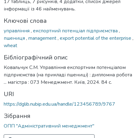
17 таблиць, 7 рисунків, 4 додатки, список джерел
інформації із 46 найменувань.
Ключові слова
управління
,
експортний потенціал підприємства
,
пшениця
,
management
,
export potential of the enterprise
,
wheat
Бібліографічний опис
Ковальчук С.М. Управління експортним потенціалом
підприємства (на прикладі пшениці) : дипломна робота
... магістра : 073 Менеджмент. Київ, 2024. 84 с.
URI
https://dglib.nubip.edu.ua/handle/123456789/9767
Зібрання
ОПП "Адміністративний менеджмент"