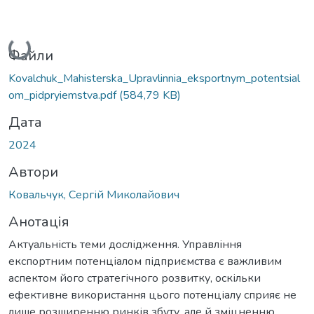
Вантажиться...
Файли
Kovalchuk_Mahisterska_Upravlinnia_eksportnym_potentsial
om_pidpryiemstva.pdf
(584,79 KB)
Дата
2024
Автори
Ковальчук, Сергій Миколайович
Анотація
Актуальність теми дослідження. Управління
експортним потенціалом підприємства є важливим
аспектом його стратегічного розвитку, оскільки
ефективне використання цього потенціалу сприяє не
лише розширенню ринків збуту, але й зміцненню