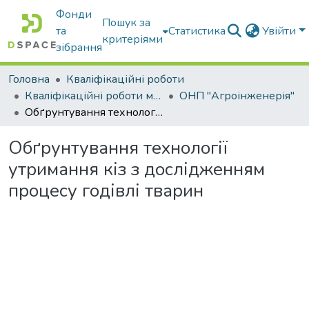
Фонди
Пошук за
та
Статистика
Увійти
критеріями
зібрання
Головна
Кваліфікаційні роботи
Кваліфікаційні роботи магістрів
ОНП "Агроінженерія"
Обґрунтування технології утримання кіз з дослідженням процесу годівлі тварин
Обґрунтування технології
утримання кіз з дослідженням
процесу годівлі тварин