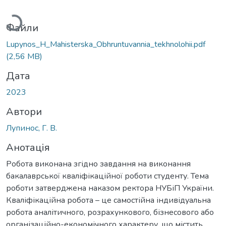
Вантажиться...
Файли
Lupynos_H_Мahisterska_Obhruntuvannia_tekhnolohii.pdf
(2,56 MB)
Дата
2023
Автори
Лупинос, Г. В.
Анотація
Робота виконана згідно завдання на виконання
бакалаврської кваліфікаційної роботи студенту. Тема
роботи затверджена наказом ректора НУБіП України.
Кваліфікаційна робота – це самостійна індивідуальна
робота аналітичного, розрахункового, бізнесового або
організаційно-економічного характеру, що містить