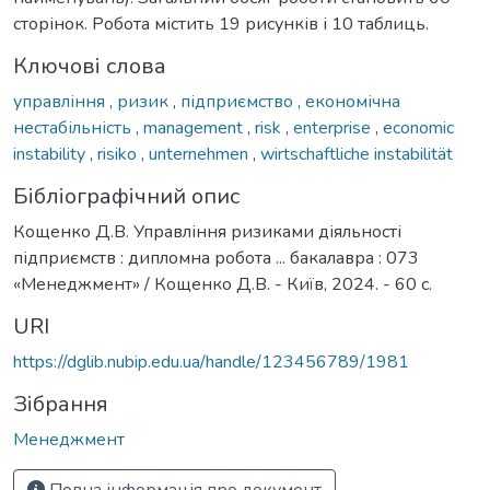
сторінок. Робота містить 19 рисунків і 10 таблиць.
Ключові слова
управління
,
ризик
,
підприємство
,
економічна
нестабільність
,
management
,
risk
,
enterprise
,
economic
instability
,
risiko
,
unternehmen
,
wirtschaftliche instabilität
Бібліографічний опис
Кощенко Д.В. Управління ризиками діяльності
підприємств : дипломна робота ... бакалавра : 073
«Менеджмент» / Кощенко Д.В. - Київ, 2024. - 60 с.
URI
https://dglib.nubip.edu.ua/handle/123456789/1981
Зібрання
Менеджмент
Повна інформація про документ