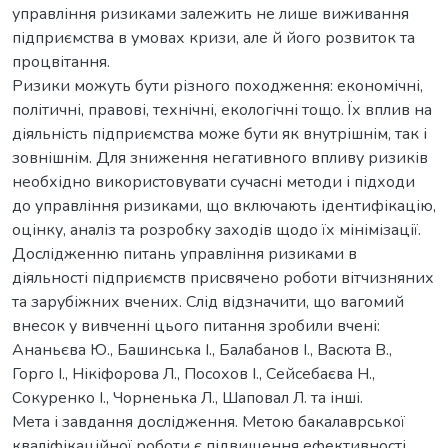
управління ризиками залежить не лише виживання
підприємства в умовах кризи, але й його розвиток та
процвітання.
Ризики можуть бути різного походження: економічні,
політичні, правові, технічні, екологічні тощо. Їх вплив на
діяльність підприємства може бути як внутрішнім, так і
зовнішнім. Для зниження негативного впливу ризиків
необхідно використовувати сучасні методи і підходи
до управління ризиками, що включають ідентифікацію,
оцінку, аналіз та розробку заходів щодо їх мінімізації.
Дослідженню питань управління ризиками в
діяльності підприємств присвячено роботи вітчизняних
та зарубіжних вчених. Слід відзначити, що вагомий
внесок у вивченні цього питання зробили вчені:
Ананьєва Ю., Башинська І., Балабанов І., Васюта В.,
Горго І., Нікіфорова Л., Посохов І., Сейсебаєва Н.,
Сокуренко І., Чорненька Л., Шаповал Л. та інші.
Мета і завдання дослідження. Метою бакалаврської
кваліфікаційної роботи є підвищення ефективності