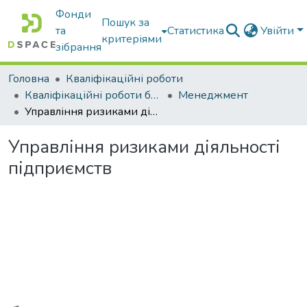
Фонди
Пошук за
та
Статистика
Увійти
критеріями
зібрання
Головна
Кваліфікаційні роботи
Кваліфікаційні роботи бакалаврів
Менеджмент
Управління ризиками діяльності підприємств
Управління ризиками діяльності
підприємств