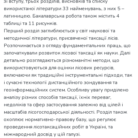
зі вступу, трьох розділів, висновків та списку
використаної літератури 33 найменувань, з них 5 –
латиницею. Бакалаврська робота також містить 4
таблиці та 11 рисунків.
Перший розділ заглиблюється у світ наукової та
методичної літератури, присвяченої таксації лісів.
Розпочинається з огляду фундаментальних праць, що
започаткували розвиток лісової таксації як науки. Далі
детально розглядаються різноманітні методи, що
використовуються для оцінки лісових ресурсів,
включаючи як традиційні інструментальні підходи, так
і сучасні технології дистанційного зондування та
геоінформаційних систем. Особливу увагу приділено
аналізу різних способів таксації, їхніх переваг,
недоліків та сфер застосування залежно від цілей і
масштабів лісогосподарської діяльності. Розділ також
охоплює нормативно-правову базу, що регулює
проведення лісотаксаційних робіт в Україні, та
міжнародний досвід у цій галузі.