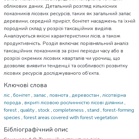
облікових даних. Детальний розгляд кількісних
показників лісових ресурсів, таких як загальний запас
деревини, середній приріст, бонітет насаджень та їхній
породний склад у розрізі таксаційних виділів.
Аналізуються якісні характеристики лісів, а також
продуктивність. Розділ включає порівняльний аналіз
таксаційних показників за різні періоди часу або в
розрізі окремих лісових кварталів чи урочищ, що
дозволяє виявити тенденції та особливості розвитку
лісових ресурсів досліджуваного об’єкта.
Ключові слова
ліс
,
бонітет
,
запас
,
повнота
,
деревостан
,
лісотвірна
порода
,
вкриті лісовою рослинністю лісові ділянки
,
forest
,
quality
,
stock
,
completeness
,
stand
,
forest-forming
species
,
forest areas covered with forest vegetation
Бібліографічний опис