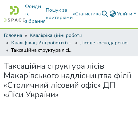
Фонди
Пошук за
та
Статистика
Увійти
критеріями
зібрання
Головна
Кваліфікаційні роботи
Кваліфікаційні роботи бакалаврів
Лісове господарство
Таксаційна структура лісів Макарівського надлісництва філії «Столичний лісовий офіс» ДП «Ліси України»
Таксаційна структура лісів
Макарівського надлісництва філії
«Столичний лісовий офіс» ДП
«Ліси України»