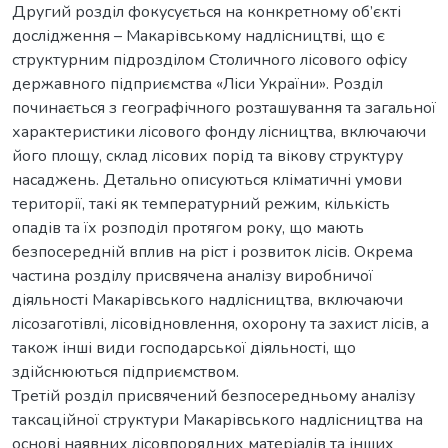
Другий розділ фокусується на конкретному об’єкті
дослідження – Макарівському надлісництві, що є
структурним підрозділом Столичного лісового офісу
державного підприємства «Ліси України». Розділ
починається з географічного розташування та загальної
характеристики лісового фонду лісництва, включаючи
його площу, склад лісових порід та вікову структуру
насаджень. Детально описуються кліматичні умови
території, такі як температурний режим, кількість
опадів та їх розподіл протягом року, що мають
безпосередній вплив на ріст і розвиток лісів. Окрема
частина розділу присвячена аналізу виробничої
діяльності Макарівського надлісництва, включаючи
лісозаготівлі, лісовідновлення, охорону та захист лісів, а
також інші види господарської діяльності, що
здійснюються підприємством.
Третій розділ присвячений безпосередньому аналізу
таксаційної структури Макарівського надлісництва на
основі наявних лісовпорядних матеріалів та інших