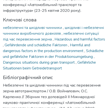
конференції «Автомобільний транспорт та
інфраструктура» (23-25 квітня 2020 року).
Ключові слова
небезпечні та шкідливі чинники
,
шкідливі і небезпечні
чинники виробничого довкілля
,
небезпечні ситуації
під час перевезення зерна
,
Hazardous and harmful factors
,
Gefährdende und schädliche Faktoren
,
Harmful and
dangerous factors in the production environment
,
Schädliche
und gefährliche Faktoren in der Produktionsumgebung
,
Dangerous situations during grain transport
,
Gefährliche
Situationen beim Getreidetransport
Бібліографічний опис
Небезпечні та шкідливі чинники під час перевезення
зерна автотранспортом / О.В. Войналович, О.С.
Карпенко // Збірник тез доповідей ІІ Міжнародної
науково-практичної конференції «Автомобільний