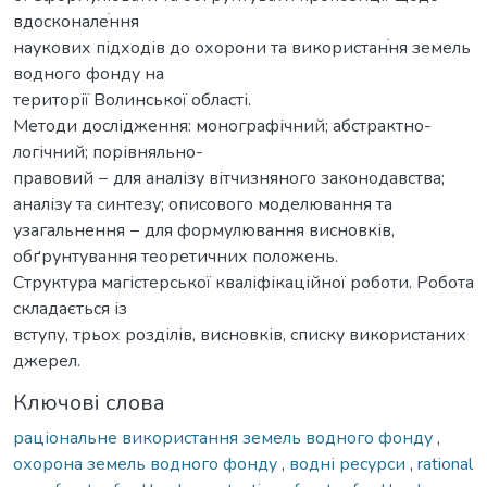
вдосконалеֺння
наукових підходів до охорони та використанֺня земель
водного фонду на
території Волинської області.
Методи дослідження: монографічний; абстрактно-
логічний; порівняльно-
правовий − для аналізу вітчизняного законодавства;
аналізу та синтезу; описового моделювання та
узагальнення − для формулювання висновків,
обґрунтування теоретичних положень.
Структура магістерської кваліфікаційної роботи. Робота
складається із
вступу, трьох розділів, висновків, списку використаних
джерел.
Ключові слова
раціональне використання земель водного фонду
,
охорона земель водного фонду
,
водні ресурси
,
rational