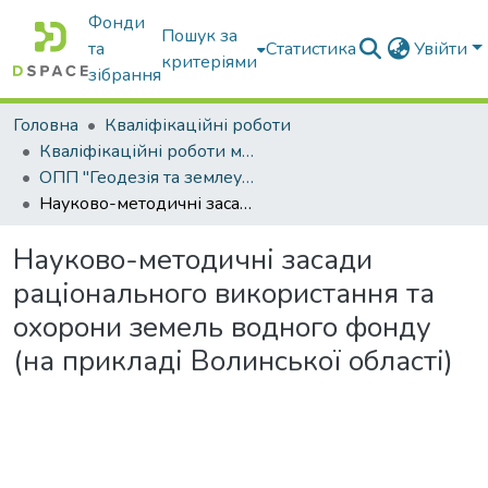
Фонди
Пошук за
та
Статистика
Увійти
критеріями
зібрання
Головна
Кваліфікаційні роботи
Кваліфікаційні роботи магістрів
ОПП "Геодезія та землеустрій"
Науково-методичні засади раціонального використання та охорони земель водного фонду (на прикладі Волинської області)
Науково-методичні засади
раціонального використання та
охорони земель водного фонду
(на прикладі Волинської області)