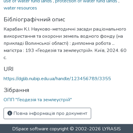
use of water fund lands
,
protection of water fund lands
,
water resources
Бібліографічний опис
Карабан К.І. Науково-методичні засади раціонального
використання та охорони земель водного фонду (на
прикладі Волинської області) : дипломна робота ...
магістра : 193 «Геодезія та землеустрій». Київ, 2024. 60
с.
URI
https://dglib.nubip.edu.ua/handle/123456789/3355
Зібрання
ОПП "Геодезія та землеустрій"
Повна інформація про документ
DSpace software
copyright © 2002-2026
LYRASIS