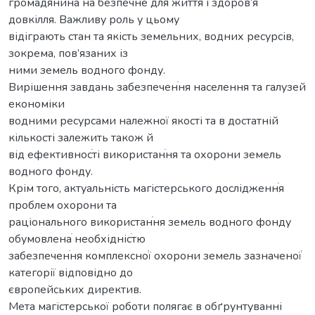
громадянина на безпечне для життя і здоров’я
довкілля. Важливу роль у цьому
відіграють стан та якість земельних, водних ресурсів,
зокрема, пов’язаних із
ними земель водного фонду.
Вирішення завдань забезпеченֺня населення та галузей
економіки
водними ресурсами належної якості та в достатній
кількості залежить також й
від ефективносֺті використанֺня та охорони земель
водного фонду.
Крім того, актуальність магістерського дослідженнֺя
проблем охорони та
раціонального використанֺня земель водного фонду
обумовленаֺ необхіднісֺтю
забезпеченֺня комплексноֺї охорони земель зазначеноїֺ
категорії відповідно до
європейських директив.
Мета магістерської роботи полягає в обґрунтуванні