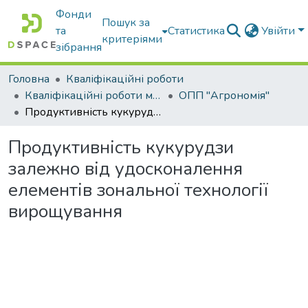
Фонди
Пошук за
та
Статистика
Увійти
критеріями
зібрання
Головна
Кваліфікаційні роботи
Кваліфікаційні роботи магістрів
ОПП "Агрономія"
Продуктивність кукурудзи залежно від удосконалення елементів зональної технології вирощування
Продуктивність кукурудзи
залежно від удосконалення
елементів зональної технології
вирощування