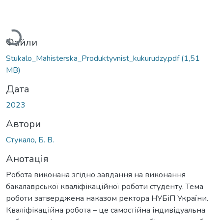
Вантажиться...
Файли
Stukalo_Mahisterska_Produktyvnist_kukurudzy.pdf
(1,51
MB)
Дата
2023
Автори
Стукало, Б. В.
Анотація
Робота виконана згідно завдання на виконання
бакалаврської кваліфікаційної роботи студенту. Тема
роботи затверджена наказом ректора НУБіП України.
Кваліфікаційна робота – це самостійна індивідуальна