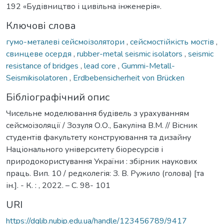
192 «Будівництво і цивільна інженерія».
Ключові слова
гумо-металеві сейсмоізолятори
,
сейсмостійкість мостів
,
свинцеве осердя
,
rubber-metal seismic isolators
,
seismic
resistance of bridges
,
lead core
,
Gummi-Metall-
Seismikisolatoren
,
Erdbebensicherheit von Brücken
Бібліографічний опис
Чисельне моделювання будівель з урахуванням
сейсмоізоляції / Зозуля О.О., Бакуліна В.М. // Вісник
студентів факультету конструювання та дизайну
Національного університету біоресурсів і
природокористування України : збірник наукових
праць. Вип. 10 / редколегія: З. В. Ружило (голова) [та
ін.]. - К. : , 2022. – С. 98- 101
URI
https://dglib.nubip.edu.ua/handle/123456789/9417