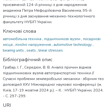
присвяченій 124-й річниці з дня народження
академіка Петра Мефодійовича Василенка, 95-й
річниці з дня заснування механіко-технологічного
факультету НУБІП України.
Ключові слова
автомобільна техніка
,
підшипникові вузли
,
посадкові
місця
,
лінійні напруження
,
automotive technology
,
bearing units
,
seats
,
linear stresses
Бібліографічний опис
Грабар, І. Г., Середюк, В. В. Аналіз причин відмов
підшипникових вузлів автотранспортної техніки //
Сучасні проблеми землеробської механіки : збірник тез
доповідей XXV Міжнародної наукової конференції (м.
Київ, 17-19 жовтня 2024 р.). – К. : НУБІП України, 2024.
- С. 297-299.
URI