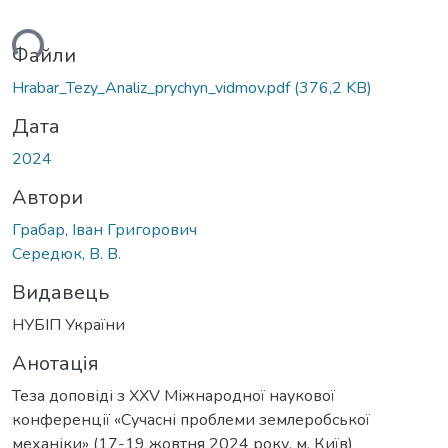
ться...
Файли
Hrabar_Tezy_Analiz_prychyn_vidmov.pdf
(376,2 KB)
Дата
2024
Автори
Грабар, Іван Григорович
Середюк, В. В.
Видавець
НУБІП України
Анотація
Теза доповіді з XXV Міжнародної наукової
конференції «Сучасні проблеми землеробської
механіки» (17-19 жовтня 2024 року, м. Київ)