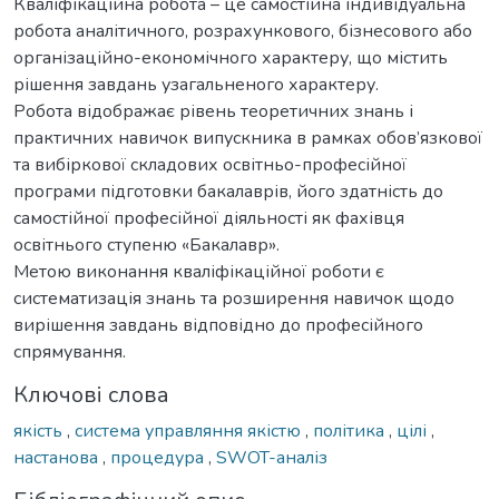
Кваліфікаційна робота – це самостійна індивідуальна
робота аналітичного, розрахункового, бізнесового або
організаційно-економічного характеру, що містить
рішення завдань узагальненого характеру.
Робота відображає рівень теоретичних знань і
практичних навичок випускника в рамках обов’язкової
та вибіркової складових освітньо-професійної
програми підготовки бакалаврів, його здатність до
самостійної професійної діяльності як фахівця
освітнього ступеню «Бакалавр».
Метою виконання кваліфікаційної роботи є
систематизація знань та розширення навичок щодо
вирішення завдань відповідно до професійного
спрямування.
Ключові слова
якість
,
система управляння якістю
,
політика
,
цілі
,
настанова
,
процедура
,
SWOT-аналіз