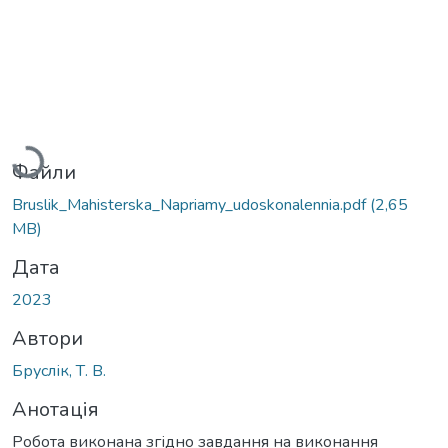
Вантажиться...
Файли
Bruslik_Mahisterska_Napriamy_udoskonalennia.pdf
(2,65
MB)
Дата
2023
Автори
Бруслік, Т. В.
Анотація
Робота виконана згідно завдання на виконання