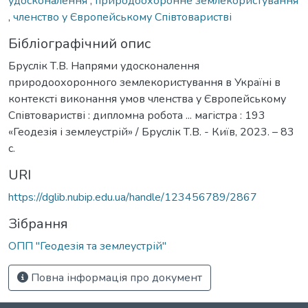
удосконалення
,
природоохоронне землекористування
,
членство у Європейському Співтоваристві
Бібліографічний опис
Бруслік Т.В. Напрями удосконалення
природоохоронного землекористування в Україні в
контексті виконання умов членства у Європейському
Співтоваристві : дипломна робота ... магістра : 193
«Геодезія і землеустрій» / Бруслік Т.В. - Київ, 2023. – 83
с.
URI
https://dglib.nubip.edu.ua/handle/123456789/2867
Зібрання
ОПП "Геодезія та землеустрій"
Повна інформація про документ