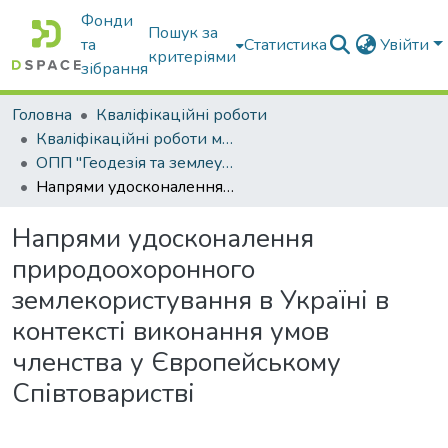
Фонди
Пошук за
та
Статистика
Увійти
критеріями
зібрання
Головна
Кваліфікаційні роботи
Кваліфікаційні роботи магістрів
ОПП "Геодезія та землеустрій"
Напрями удосконалення природоохоронного землекористування в Україні в контексті виконання умов членства у Європейському Співтоваристві
Напрями удосконалення
природоохоронного
землекористування в Україні в
контексті виконання умов
членства у Європейському
Співтоваристві