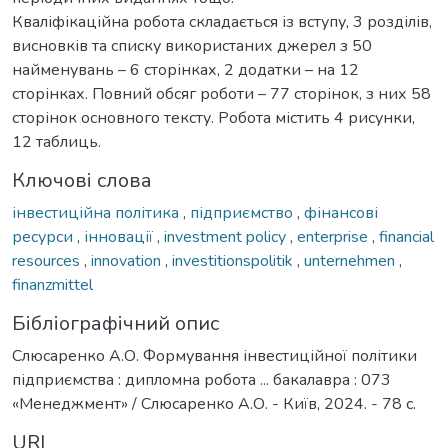
Кваліфікаційна робота складається із вступу, 3 розділів,
висновків та списку використаних джерел з 50
найменувань – 6 сторінках, 2 додатки – на 12
сторінках. Повний обсяг роботи – 77 сторінок, з них 58
сторінок основного тексту. Робота містить 4 рисунки,
12 таблиць.
Ключові слова
інвестиційна політика
,
підприємство
,
фінансові
ресурси
,
інновації
,
investment policy
,
enterprise
,
financial
resources
,
innovation
,
investitionspolitik
,
unternehmen
,
finanzmittel
Бібліографічний опис
Слюсаренко А.О. Формування інвестиційної політики
підприємства : дипломна робота ... бакалавра : 073
«Менеджмент» / Слюсаренко А.О. - Київ, 2024. - 78 с.
URI