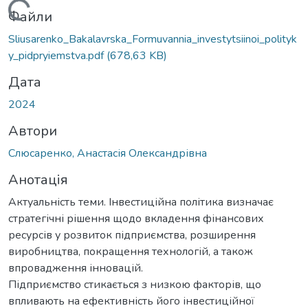
ься...
Файли
Sliusarenko_Bakalavrska_Formuvannia_investytsiinoi_polityk
y_pidpryiemstva.pdf
(678,63 KB)
Дата
2024
Автори
Слюсаренко, Анастасія Олександрівна
Анотація
Актуальність теми. Інвестиційна політика визначає
стратегічні рішення щодо вкладення фінансових
ресурсів у розвиток підприємства, розширення
виробництва, покращення технологій, а також
впровадження інновацій.
Підприємство стикається з низкою факторів, що
впливають на ефективність його інвестиційної