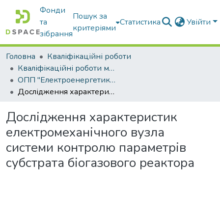
Фонди
Пошук за
та
Статистика
Увійти
критеріями
зібрання
Головна
Кваліфікаційні роботи
Кваліфікаційні роботи магістрів
ОПП "Електроенергетика, електротехніка та електромеханіка"
Дослідження характеристик електромеханічного вузла системи контролю параметрів субстрата біогазового реактора
Дослідження характеристик
електромеханічного вузла
системи контролю параметрів
субстрата біогазового реактора