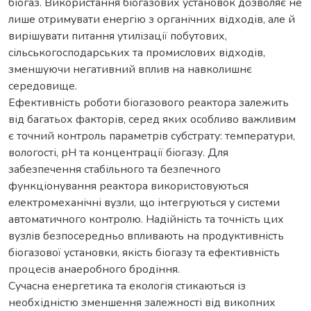
біогаз. Використання біогазових установок дозволяє не
лише отримувати енергію з органічних відходів, але й
вирішувати питання утилізації побутових,
сільськогосподарських та промислових відходів,
зменшуючи негативний вплив на навколишнє
середовище.
Ефективність роботи біогазового реактора залежить
від багатьох факторів, серед яких особливо важливим
є точний контроль параметрів субстрату: температури,
вологості, рН та концентрації біогазу. Для
забезпечення стабільного та безпечного
функціонування реактора використовуються
електромеханічні вузли, що інтегруються у системи
автоматичного контролю. Надійність та точність цих
вузлів безпосередньо впливають на продуктивність
біогазової установки, якість біогазу та ефективність
процесів анаеробного бродіння.
Сучасна енергетика та екологія стикаються із
необхідністю зменшення залежності від викопних