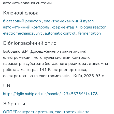
автоматизованої системи.
Ключові слова
біогазовий реактор
,
електромеханічний вузол
,
автоматичний контроль
,
ферментація
,
biogas reactor
,
electromechanical unit
,
automatic control
,
fermentation
Бібліографічний опис
Бобошко В.М. Дослідження характеристик
електромеханічного вузла системи контролю
параметрів субстрата біогазового реактора : дипломна
робота ... магістра : 141 Електроенергетика,
електротехніка та електромеханіка. Київ, 2025. 93 с.
URI
https://dglib.nubip.edu.ua/handle/123456789/14178
Зібрання
ОПП "Електроенергетика, електротехніка та