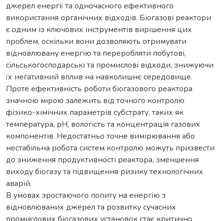
джерел енергії та одночасного ефективного
використання органічних відходів. Біогазові реактори
є одним із ключових інструментів вирішення цих
проблем, оскільки вони дозволяють отримувати
відновлювану енергію та переробляти побутові,
сільськогосподарські та промислові відходи, знижуючи
їх негативний вплив на навколишнє середовище.
Проте ефективність роботи біогазового реактора
значною мірою залежить від точного контролю
фізико-хімічних параметрів субстрату, таких як
температура, рН, вологість та концентрація газових
компонентів. Недостатньо точне вимірювання або
нестабільна робота систем контролю можуть призвести
до зниження продуктивності реактора, зменшення
виходу біогазу та підвищення ризику технологічних
аварій.
В умовах зростаючого попиту на енергію з
відновлюваних джерел та розвитку сучасних
промислових біогазових установок стає критично